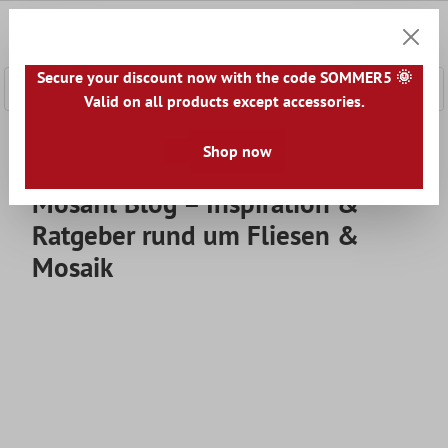
nhalt springen
0
Warenk
Secure your discount now with the code SOMMER5 🌞
Valid on all products except accessories.
Home
Blog
Shop now
Mosafil Blog – Inspiration &
Ratgeber rund um Fliesen &
Mosaik