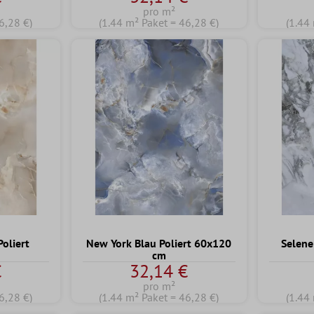
pro m²
6,28 €)
(1.44 m² Paket = 46,28 €)
(1.44
oliert
New York Blau Poliert 60x120
Selene
cm
€
32,14 €
pro m²
6,28 €)
(1.44 m² Paket = 46,28 €)
(1.44