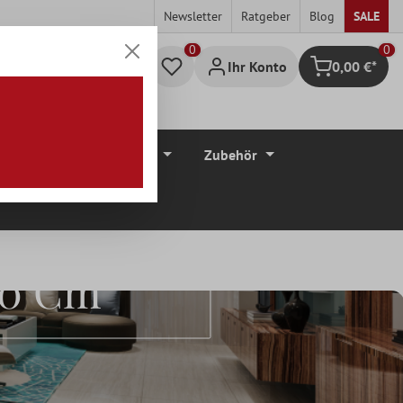
Newsletter
Ratgeber
Blog
SALE
0
Ihr Konto
0,00 €*
Warenkorb
düre
Bodenbeläge
Zubehör
20 Cm