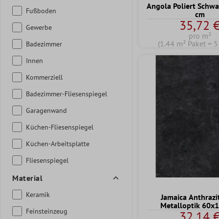
Angola Poliert Schw
Fußboden
cm
35,72 
Gewerbe
pro m²
(1.44 m² Paket = 5
Badezimmer
Innen
Kommerziell
Badezimmer-Fliesenspiegel
Garagenwand
Küchen-Fliesenspiegel
Küchen-Arbeitsplatte
Fliesenspiegel
Material
Keramik
Jamaica Anthrazi
Metalloptik 60x
Feinsteinzeug
32,14 