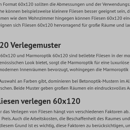
m Format 60x120 sollten die Abmessungen und der Verwendungsz
he können beispielsweise kleinere Fliesen besser geeignet sein,
umen wie dem Wohnzimmer hingegen können Fliesen 60x120 eine 
eignen sich
Fliesen 60x120
hervorragend für große Räume und lang
120 Verlegemuster
k 60x120 und Marmoroptik 60x120 sind beliebte Fliesen in der mo
genössischen Look bietet, sorgt die Marmoroptik für eine luxuriöse
modernen Innenräumen bevorzugt, wohingegen die Marmoroptik eher
Auswahl an Farben gibt, dominieren bei Betonoptik-Mustern im 
schen. Beide Muster geben großen Räumen ein eindrucksvolles A
liesen verlegen 60x120
r das Verlegen von Fliesen hängt von verschiedenen Faktoren ab. F
 Preis. Auch die Arbeitskosten, die Beschaffenheit des Raumes und
iesem Grund ist es wichtig, diese Faktoren zu berücksichtigen, um