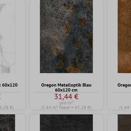
t 60x120
Oregon Metalloptik Blau
Oregon
60x120 cm
€
31,44 €
pro m²
6,28 €)
(1.44 m² Paket = 45,28 €)
(1.44