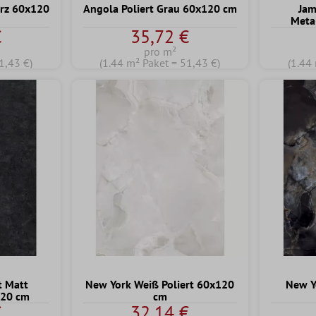
arz 60x120
Angola Poliert Grau 60x120 cm
Jam
Meta
€
35,72 €
pro m²
1,43 €)
(1.44 m² Paket = 51,43 €)
(1.44
t Matt
New York Weiß Poliert 60x120
New Y
120 cm
cm
€
32,14 €