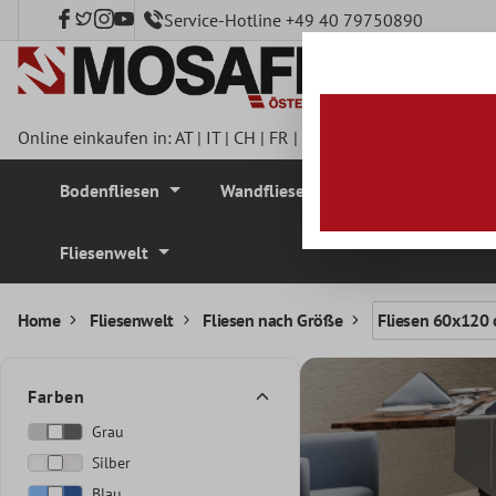
Service-Hotline +49 40 79750890
nhalt springen
Online einkaufen in:
AT
|
IT
|
CH
|
FR
|
DE
|
UK
|
CZ
|
SE
|
DK
|
BE
Bodenfliesen
Wandfliesen
Mosaikfliesen
Fliesenwelt
Home
Fliesenwelt
Fliesen nach Größe
Fliesen 60x120
Farben
Grau
Silber
Blau