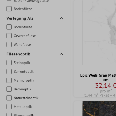
Balkon- Gehwegplatte
Bodenfliese
Verlegung Als
Bodenfliese
Gewerbefliese
Wandfliese
Fliesenoptik
Steinoptik
Zementoptik
Epic Weiß Grau Mat
cm
Marmoroptik
32,14 
Betonoptik
pro m²
(1.44 m² Paket = 4
Natursteinoptik
Metalloptik
Blumenoptik