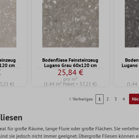
teinzeug
Bodenfliese Feinsteinzeug
Bodenf
x120 cm
Lugano Grau 60x120 cm
Lugano 
€
25,84 €
pro m²
7,21 €)
(1.44 m² Paket = 37,21 €)
(1.44
Vorheriges
1
2
3
4
Näc
liesen
deal für große Räume, lange Flure oder große Flächen. Sie verle
 sind sie jedoch nicht immer geeignet. Übergroße Fliesen können 