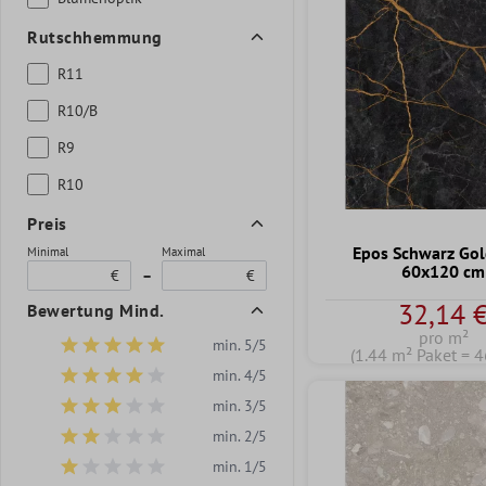
Rutschhemmung
R11
R10/B
R9
R10
Preis
Epos Schwarz Gol
Minimal
Maximal
60x120 cm
€
–
€
32,14 
Bewertung Mind.
pro m²
min. 5/5
(1.44 m² Paket = 4
Filter hinzufügen: Minimum Bewertung von 5 von 5 Sternen
min. 4/5
Filter hinzufügen: Minimum Bewertung von 4 von 5 Sternen
min. 3/5
Filter hinzufügen: Minimum Bewertung von 3 von 5 Sternen
min. 2/5
Filter hinzufügen: Minimum Bewertung von 2 von 5 Sternen
min. 1/5
Filter hinzufügen: Minimum Bewertung von 1 von 5 Sternen