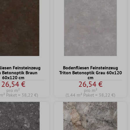
liesen Feinsteinzeug
Bodenfliesen Feinsteinzeug
n Betonoptik Braun
Triton Betonoptik Grau 60x120
60x120 cm
cm
26,54 €
26,54 €
pro m²
pro m²
 m² Paket = 38,22 €)
(1.44 m² Paket = 38,22 €)