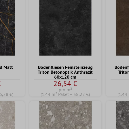
d Matt
Bodenfliesen Feinsteinzeug
Bodenf
Triton Betonoptik Anthrazit
Trito
60x120 cm
€
26,54 €
pro m²
6,28 €)
(1.44 m² Paket = 38,22 €)
(1.44