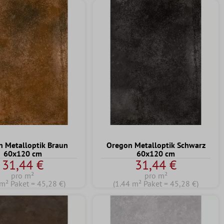
 Metalloptik Braun
Oregon Metalloptik Schwarz
60x120 cm
60x120 cm
31,44 €
31,44 €
pro m²
pro m²
 m² Paket = 45,28 €)
(1.44 m² Paket = 45,28 €)