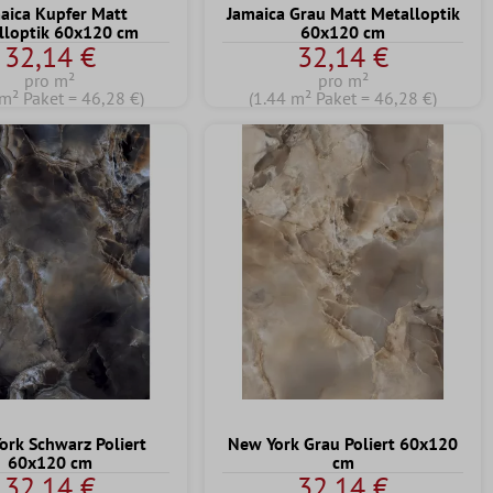
aica Kupfer Matt
Jamaica Grau Matt Metalloptik
lloptik 60x120 cm
60x120 cm
32,14 €
32,14 €
pro m²
pro m²
 m² Paket = 46,28 €)
(1.44 m² Paket = 46,28 €)
ork Schwarz Poliert
New York Grau Poliert 60x120
60x120 cm
cm
32,14 €
32,14 €