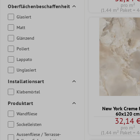
pro m²
Oberflächenbeschaffenheit
(1.44 m² Paket = 4
Glasiert
Matt
Glänzend
Poliert
Lappato
Unglasiert
Installationsart
Klebemörtel
Produktart
New York Creme P
60x120 cm
Wandfliese
32,14 
Sockelleisten
pro m²
(1.44 m² Paket = 4
Aussenfliese / Terrasse-