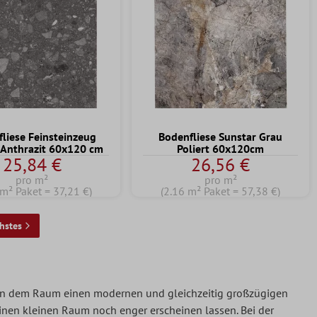
liese Feinsteinzeug
Bodenfliese Sunstar Grau
Anthrazit 60x120 cm
Poliert 60x120cm
25,84 €
26,56 €
pro m²
pro m²
 m² Paket = 37,21 €)
(2.16 m² Paket = 57,38 €)
hstes
ihen dem Raum einen modernen und gleichzeitig großzügigen
einen kleinen Raum noch enger erscheinen lassen. Bei der