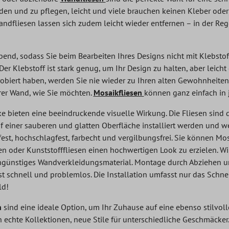
iden und zu pflegen, leicht und viele brauchen keinen Kleber oder
andfliesen lassen sich zudem leicht wieder entfernen – in der Re
lebend, sodass Sie beim Bearbeiten Ihres Designs nicht mit Klebsto
Der Klebstoff ist stark genug, um Ihr Design zu halten, aber leich
obiert haben, werden Sie nie wieder zu Ihren alten Gewohnheiten
rer Wand, wie Sie möchten.
Mosaikfliesen
können ganz einfach in
e bieten eine beeindruckende visuelle Wirkung. Die Fliesen sin
 einer sauberen und glatten Oberfläche installiert werden und we
tzfest, hochschlagfest, farbecht und vergilbungsfrei. Sie können M
n oder Kunststofffliesen einen hochwertigen Look zu erzielen. Wir
engünstiges Wandverkleidungsmaterial. Montage durch Abziehen u
st schnell und problemlos. Die Installation umfasst nur das Schn
ld!
n
sind eine ideale Option, um Ihr Zuhause auf eine ebenso stilvol
 echte Kollektionen, neue Stile für unterschiedliche Geschmäcker