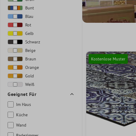
Bunt
Blau
Rot
Gelb
Schwarz
Beige
Braun
Kostenlose Muster
Orange
Gold
Weiß
Geeignet Für
Im Haus
Küche
Wand
Badezimmer