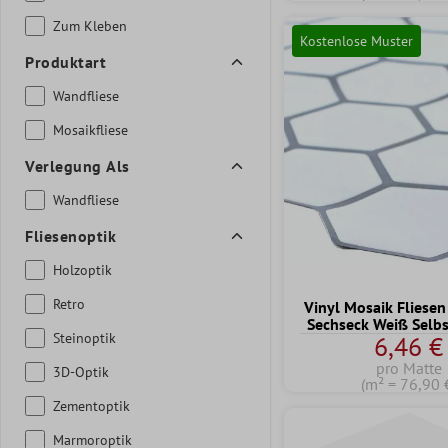
Zum Kleben
Kostenlose Muster
Produktart
Wandfliese
Mosaikfliese
Verlegung Als
Wandfliese
Fliesenoptik
Holzoptik
Retro
Vinyl Mosaik Fliese
Sechseck Weiß Selb
Steinoptik
6,46 €
pro Matte
3D-Optik
(m² = 76,90 
Zementoptik
Marmoroptik