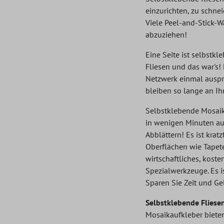
einzurichten, zu schne
Viele Peel-and-Stick-W
abzuziehen!
Eine Seite ist selbstk
Fliesen und das war's! 
Netzwerk einmal auspr
bleiben so lange an Ih
Selbstklebende Mosaik
in wenigen Minuten auf
Abblättern! Es ist kra
Oberflächen wie Tapete
wirtschaftliches, kost
Spezialwerkzeuge. Es i
Sparen Sie Zeit und Ge
Selbstklebende Fliese
Mosaikaufkleber bieten