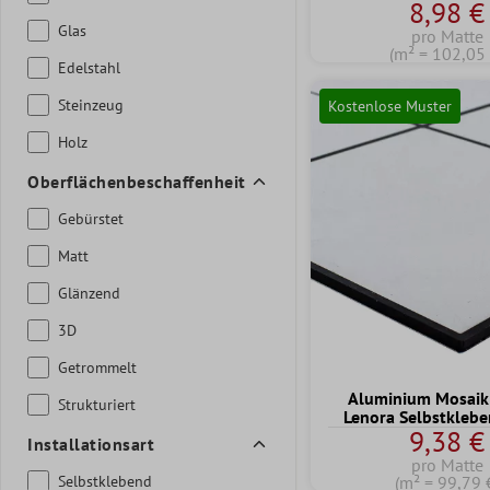
8,98 €
Glas
pro Matte
(m² = 102,05 
Edelstahl
Steinzeug
Kostenlose Muster
Holz
Oberflächenbeschaffenheit
Gebürstet
Matt
Glänzend
3D
Getrommelt
Aluminium Mosaik 
Strukturiert
Lenora Selbstkleb
9,38 €
Installationsart
pro Matte
(m² = 99,79 
Selbstklebend