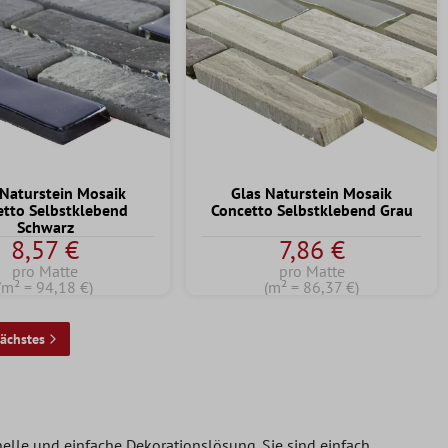
 Naturstein Mosaik
Glas Naturstein Mosaik
etto Selbstklebend
Concetto Selbstklebend Grau
Schwarz
8,57 €
7,86 €
pro Matte
pro Matte
(m² = 94,18 €)
(m² = 86,37 €)
ächstes
nelle und einfache Dekorationslösung. Sie sind einfach