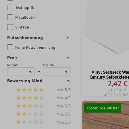
Textiloptik
Metalloptik
Vintage
Rutschhemmung
keine Rutschhemmung
Preis
Minimal
Maximal
€
–
€
Vinyl Sechseck Wa
Century Selbstkleb
Bewertung Mind.
2,42 €
pro Stück
min. 5/5
Filter hinzufügen: Minimum Bewertung von 5 von 5 Sternen
(m² = 121,00 
min. 4/5
Filter hinzufügen: Minimum Bewertung von 4 von 5 Sternen
min. 3/5
Kostenlose Muster
Filter hinzufügen: Minimum Bewertung von 3 von 5 Sternen
min. 2/5
Filter hinzufügen: Minimum Bewertung von 2 von 5 Sternen
min. 1/5
Filter hinzufügen: Minimum Bewertung von 1 von 5 Sternen