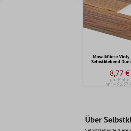
Mosaikfliese Vinl
Selbstklebend Dun
8,77 €
pro Matte
(m² = 96,37 
Über Selbstk
Selbstklebende fliese