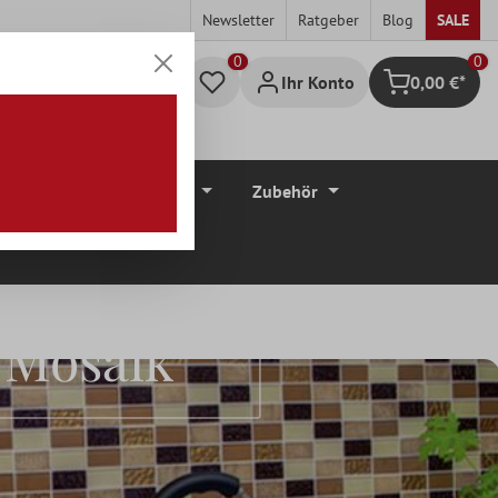
Newsletter
Ratgeber
Blog
SALE
0
Ihr Konto
0,00 €*
Warenkorb
düre
Bodenbeläge
Zubehör
 Mosaik