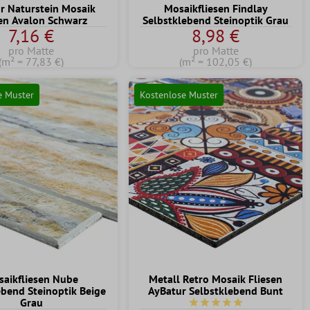
 Naturstein Mosaik
Mosaikfliesen Findlay
sen Avalon Schwarz
Selbstklebend Steinoptik Grau
7,16 €
8,98 €
pro Matte
pro Matte
(m² = 77,83 €)
(m² = 102,05 €)
e Muster
Kostenlose Muster
aikfliesen Nube
Metall Retro Mosaik Fliesen
ebend Steinoptik Beige
AyBatur Selbstklebend Bunt
Grau
Durchschnittliche Bewert