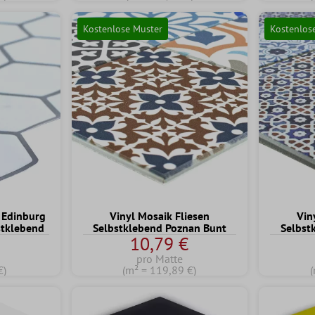
Kostenlose Muster
Kostenlos
n Edinburg
Vinyl Mosaik Fliesen
Vin
stklebend
Selbstklebend Poznan Bunt
Selbst
10,79 €
pro Matte
€)
(m² = 119,89 €)
(