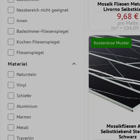
Mosaik Fliesen Meta
Livorno Selbstk
Nassbereich nicht geeignet
9,68 €
Innen
pro Matte
(m² = 104,09 
Badezimmer-Fliesenspiegel
Küchen-Fliesenspiegel
Kostenlose Muster
Fliesenspiegel
Material
Naturstein
Vinyl
Schiefer
Aluminium
Marmor
Mosaikfliesen 
Metall
Selbstklebend Ste
Schwarz
Travertin