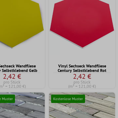
Sechseck Wandfliese
Vinyl Sechseck Wandfliese
y Selbstklebend Gelb
Century Selbstklebend Rot
2,42 €
2,42 €
pro Stück
pro Stück
m² = 121,00 €)
(m² = 121,00 €)
e Muster
Kostenlose Muster