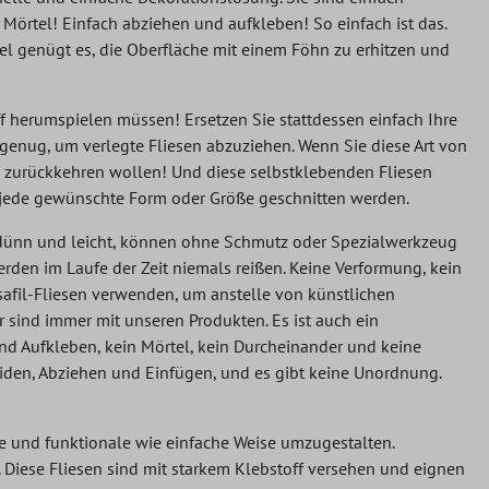
 Mörtel! Einfach abziehen und aufkleben! So einfach ist das.
gel genügt es, die Oberfläche mit einem Föhn zu erhitzen und
ff herumspielen müssen! Ersetzen Sie stattdessen einfach Ihre
t genug, um verlegte Fliesen abzuziehen. Wenn Sie diese Art von
 zurückkehren wollen! Und diese selbstklebenden Fliesen
 jede gewünschte Form oder Größe geschnitten werden.
d dünn und leicht, können ohne Schmutz oder Spezialwerkzeug
rden im Laufe der Zeit niemals reißen. Keine Verformung, kein
osafil-Fliesen verwenden, um anstelle von künstlichen
 sind immer mit unseren Produkten. Es ist auch ein
nd Aufkleben, kein Mörtel, kein Durcheinander und keine
eiden, Abziehen und Einfügen, und es gibt keine Unordnung.
le und funktionale wie einfache Weise umzugestalten.
. Diese Fliesen sind mit starkem Klebstoff versehen und eignen