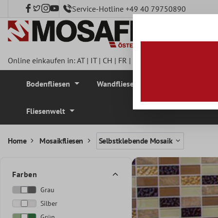
Service-Hotline +49 40 79750890
nhalt springen
Online einkaufen in:
AT
|
IT
|
CH
|
FR
|
DE
|
UK
|
CZ
|
SE
|
DK
|
BE
Bodenfliesen
Wandfliesen
Mosaikfliesen
Fliesenwelt
Home
Mosaikfliesen
Selbstklebende Mosaik
Farben
Grau
Silber
Grün