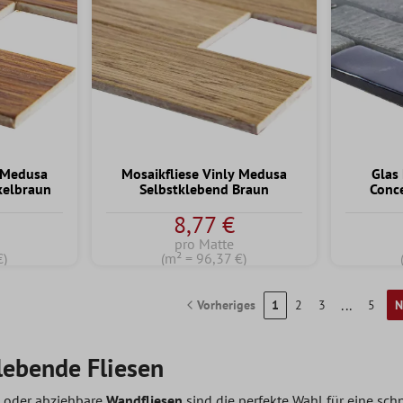
y Medusa
Mosaikfliese Vinly Medusa
Glas
kelbraun
Selbstklebend Braun
Conc
8,77 €
pro Matte
€)
(m² = 96,37 €)
...
Vorheriges
1
2
3
5
N
lebende Fliesen
n oder abziehbare
Wandfliesen
sind die perfekte Wahl für eine sch