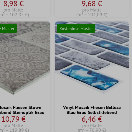
8,98 €
9,68 €
pro Matte
pro Matte
m² = 102,05 €)
(m² = 104,09 €)
e Muster
Kostenlose Muster
Mosaik Fliesen Stowe
Vinyl Mosaik Fliesen Belleza
ebend Steinoptik Grau
Blau Grau Selbstklebend
10,79 €
6,46 €
pro Matte
pro Matte
m² = 119,89 €)
(m² = 76,90 €)