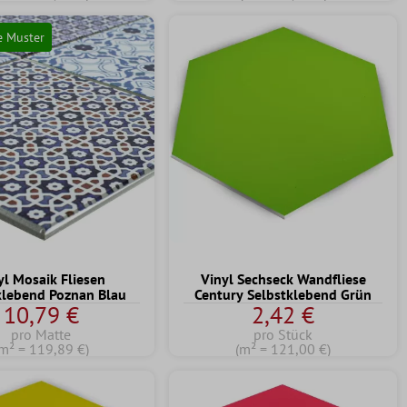
e Muster
yl Mosaik Fliesen
Vinyl Sechseck Wandfliese
klebend Poznan Blau
Century Selbstklebend Grün
10,79 €
2,42 €
pro Matte
pro Stück
m² = 119,89 €)
(m² = 121,00 €)