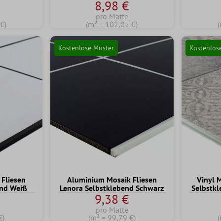
8,98 €
pro Matte
€)
(m² = 102,05 €)
(
Kostenlose Muster
Kostenlos
Fliesen
Aluminium Mosaik Fliesen
Vinyl 
end Weiß
Lenora Selbstklebend Schwarz
Selbstkl
9,38 €
pro Matte
€)
(m² = 99,79 €)
(