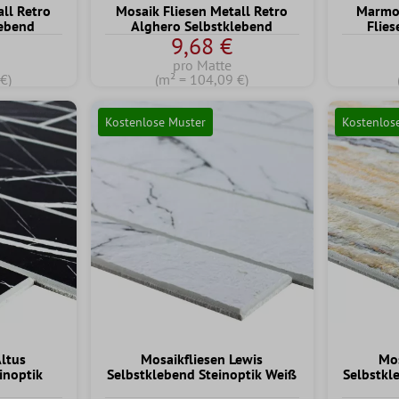
ll Retro
Mosaik Fliesen Metall Retro
Marmor
lebend
Alghero Selbstklebend
Flie
9,68 €
pro Matte
€)
(m² = 104,09 €)
Kostenlose Muster
Kostenlos
Altus
Mosaikfliesen Lewis
Mos
inoptik
Selbstklebend Steinoptik Weiß
Selbstkl