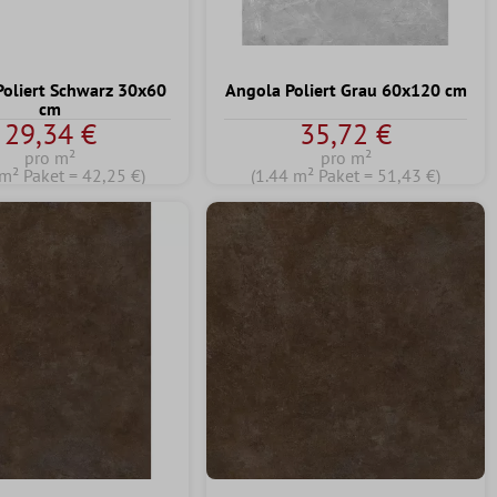
Poliert Schwarz 30x60
Angola Poliert Grau 60x120 cm
cm
29,34 €
35,72 €
pro m²
pro m²
 m² Paket = 42,25 €)
(1.44 m² Paket = 51,43 €)