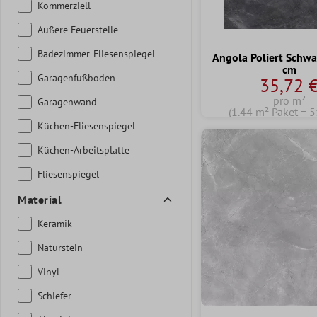
Kommerziell
Äußere Feuerstelle
Badezimmer-Fliesenspiegel
Angola Poliert Schw
cm
Garagenfußboden
35,72 
pro m²
Garagenwand
(1.44 m² Paket = 5
Küchen-Fliesenspiegel
Küchen-Arbeitsplatte
Fliesenspiegel
Material
Keramik
Naturstein
Vinyl
Schiefer