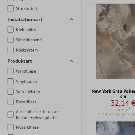
Strukturiert
Installationsart
Klebemörtel
Selbstklebend
Klicksystem
Produktart
Wandfliese
Vinylboden
New York Grau Polie
Sockelleisten
cm
32,14 
Dekorfliese
pro m²
Aussenfliese / Terrasse-
(1.44 m² Paket = 4
Balkon- Gehwegplatte
Mosaikfliese