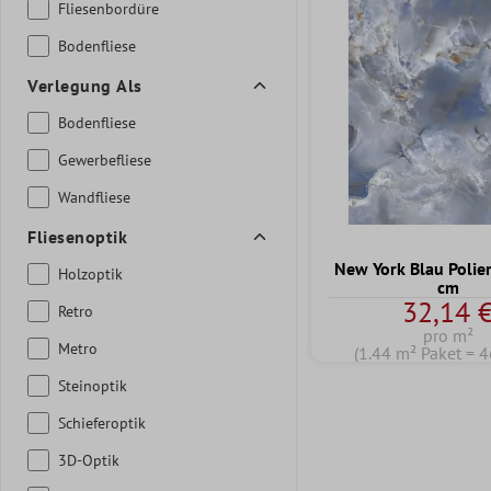
Fliesenbordüre
Bodenfliese
Verlegung Als
Bodenfliese
Gewerbefliese
Wandfliese
Fliesenoptik
New York Blau Polie
Holzoptik
cm
32,14 
Retro
pro m²
Metro
(1.44 m² Paket = 4
Steinoptik
Schieferoptik
3D-Optik