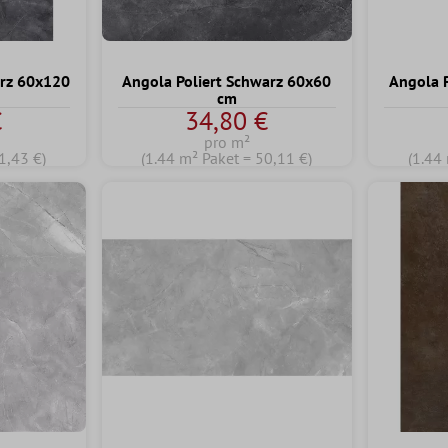
arz 60x120
Angola Poliert Schwarz 60x60
Angola 
cm
€
34,80 €
pro m²
1,43 €)
(1.44 m² Paket = 50,11 €)
(1.44