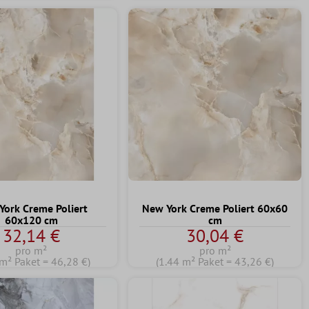
York Creme Poliert
New York Creme Poliert 60x60
60x120 cm
cm
32,14 €
30,04 €
pro m²
pro m²
 m² Paket = 46,28 €)
(1.44 m² Paket = 43,26 €)