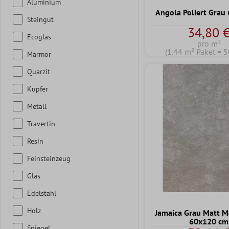
Aluminium
Angola Poliert Grau
Steingut
34,80 
Ecoglas
pro m²
(1.44 m² Paket = 5
Marmor
Quarzit
Kupfer
Metall
Travertin
Resin
Feinsteinzeug
Glas
Edelstahl
Holz
Jamaica Grau Matt M
60x120 cm
Spiegel