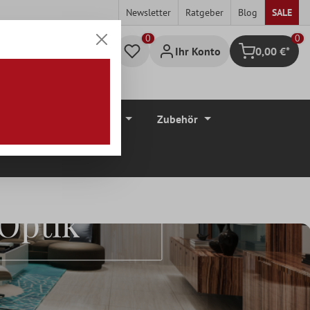
Newsletter
Ratgeber
Blog
SALE
0
Ihr Konto
0,00 €*
Warenkorb
düre
Bodenbeläge
Zubehör
 Optik