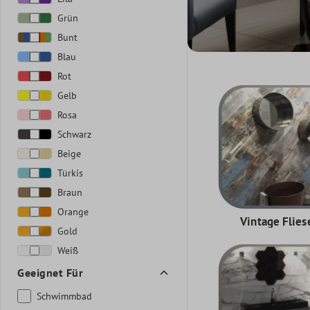
Grün
Bunt
Blau
Rot
Gelb
Rosa
Schwarz
Beige
Türkis
Braun
Orange
Vintage Flies
Gold
Weiß
Geeignet Für
Schwimmbad