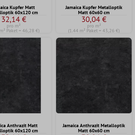
aica Kupfer Matt
Jamaica Kupfer Metalloptik
lloptik 60x120 cm
Matt 60x60 cm
32,14 €
30,04 €
pro m²
pro m²
 m² Paket = 46,28 €)
(1.44 m² Paket = 43,26 €)
ica Anthrazit Matt
Jamaica Anthrazit Metalloptik
lloptik 60x120 cm
Matt 60x60 cm