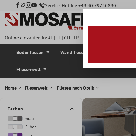
Service-Hotline +49 40 79750890
nhalt springen
Online einkaufen in:
AT
|
IT
|
CH
|
FR
|
DE
|
UK
|
CZ
|
SE
|
DK
|
BE
Bodenfliesen
Wandfliesen
Mosaikfliesen
Fliesenwelt
Home
Fliesenwelt
Fliesen nach Optik
Farben
Grau
Silber
Lila