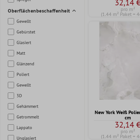
32,14 
pro m²
Oberflächenbeschaffenheit
(1.44 m² Paket = 4
Gewellt
Gebürstet
Glasiert
Matt
Glänzend
Poliert
Gewellt
3D
Gehämmert
New York Weiß Polie
Getrommelt
cm
32,14 
Lappato
pro m²
(1.44 m² Paket = 4
Unglasiert