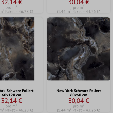
32,14 €
30,04 €
pro m²
pro m²
 m² Paket = 46,28 €)
(1.44 m² Paket = 43,26 €)
ork Schwarz Poliert
New York Schwarz Poliert
60x120 cm
60x60 cm
32,14 €
30,04 €
pro m²
pro m²
 m² Paket = 46,28 €)
(1.44 m² Paket = 43,26 €)