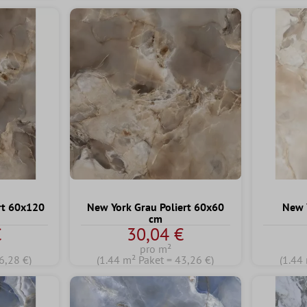
rt 60x120
New York Grau Poliert 60x60
New 
cm
€
30,04 €
pro m²
6,28 €)
(1.44 m² Paket = 43,26 €)
(1.44