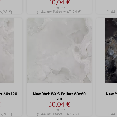
€
30,04 €
pro m²
6,28 €)
(1.44 m² Paket = 43,26 €)
(1.44
rt 60x120
New York Weiß Poliert 60x60
New Y
cm
€
30,04 €
pro m²
6,28 €)
(1.44 m² Paket = 43,26 €)
(1.44