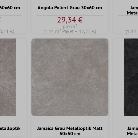
 60x60 cm
Angola Poliert Grau 30x60 cm
Jam
Meta
€
29,34 €
pro m²
0,11 €)
(1.44 m² Paket = 42,25 €)
(1.44
etalloptik
Jamaica Grau Metalloptik Matt
Jama
60x60 cm
Meta