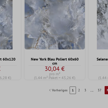
rt 60x120
New York Blau Poliert 60x60
Selene
cm
€
30,04 €
pro m²
6,28 €)
(1.44 m² Paket = 43,26 €)
(1.44
...
Vorheriges
1
2
3
37