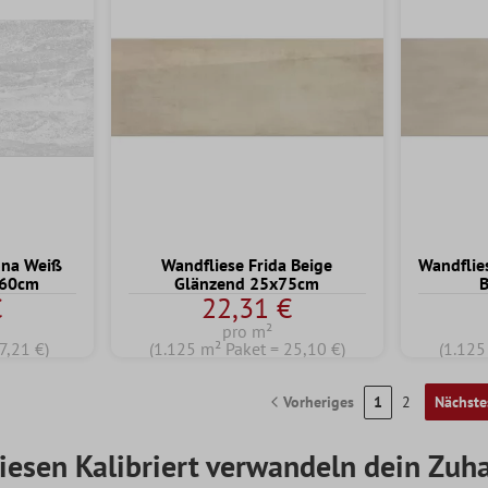
ona Weiß
Wandfliese Frida Beige
Wandflie
x60cm
Glänzend 25x75cm
€
22,31 €
pro m²
7,21 €)
(1.125 m² Paket = 25,10 €)
(1.125
Vorheriges
1
2
Nächste
iesen Kalibriert verwandeln dein Zuha