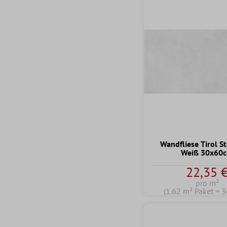
Wandfliese Tirol S
Weiß 30x60
22,35 
pro m²
(1.62 m² Paket = 3