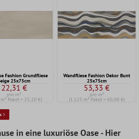
se Fashion Grundfliese
Wandfliese Fashion Dekor Bunt
Beige 25x75cm
25x75cm
22,31 €
53,33 €
pro m²
pro m²
 m² Paket = 25,10 €)
(1.125 m² Paket = 60,00 €)
s
use in eine luxuriöse Oase - Hier