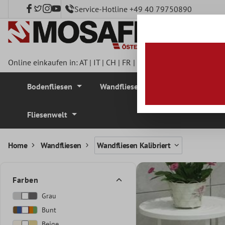
Service-Hotline +49 40 79750890
nhalt springen
Online einkaufen in:
AT
|
IT
|
CH
|
FR
|
DE
|
UK
|
CZ
|
SE
|
DK
|
BE
Bodenfliesen
Wandfliesen
Mosaikfliesen
Fliesenwelt
Home
Wandfliesen
Wandfliesen Kalibriert
Farben
Grau
Bunt
Beige