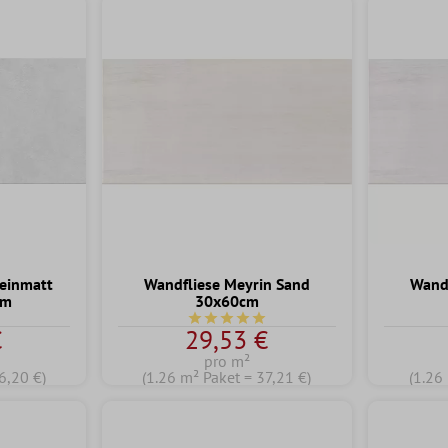
teinmatt
Wandfliese Meyrin Sand
Wandf
cm
30x60cm
Durchschnittliche Bewertung von 5 vo
€
29,53 €
pro m²
6,20 €)
(1.26 m² Paket = 37,21 €)
(1.26