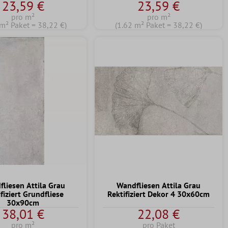
23,59 €
23,59 €
pro m²
pro m²
 m² Paket = 38,22 €)
(1.62 m² Paket = 38,22 €)
liesen Attila Grau
Wandfliesen Attila Grau
fiziert Grundfliese
Rektifiziert Dekor 4 30x60cm
30x90cm
38,01 €
22,08 €
pro m²
pro Paket