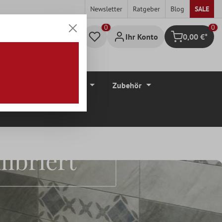
Newsletter
Ratgeber
Blog
SALE
0
Ihr Konto
0,00 €*
Warenkorb
düre
Bodenbeläge
Zubehör
ibriert