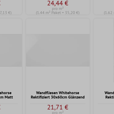
€
24,44 €
pro m²
7,13 €)
(1.44 m² Paket = 35,20 €)
(1.62
ehorse
Wandfliesen Whitehorse
Wandf
0cm Matt
Rektifiziert 30x60cm Glänzend
Rekti
€
21,71 €
pro m²