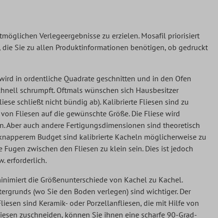
tmöglichen Verlegeergebnisse zu erzielen. Mosafil priorisiert
 die Sie zu allen Produktinformationen benötigen, ob gedruckt
e wird in ordentliche Quadrate geschnitten und in den Ofen
schnell schrumpft. Oftmals wünschen sich Hausbesitzer
se schließt nicht bündig ab). Kalibrierte Fliesen sind zu
 von Fliesen auf die gewünschte Größe. Die Fliese wird
n. Aber auch andere Fertigungsdimensionen sind theoretisch
t knapperem Budget sind kalibrierte Kacheln möglicherweise zu
 Fugen zwischen den Fliesen zu klein sein. Dies ist jedoch
 erforderlich.
 minimiert die Größenunterschiede von Kachel zu Kachel.
rgrunds (wo Sie den Boden verlegen) sind wichtiger. Der
liesen sind Keramik- oder Porzellanfliesen, die mit Hilfe von
liesen zuschneiden, können Sie ihnen eine scharfe 90-Grad-