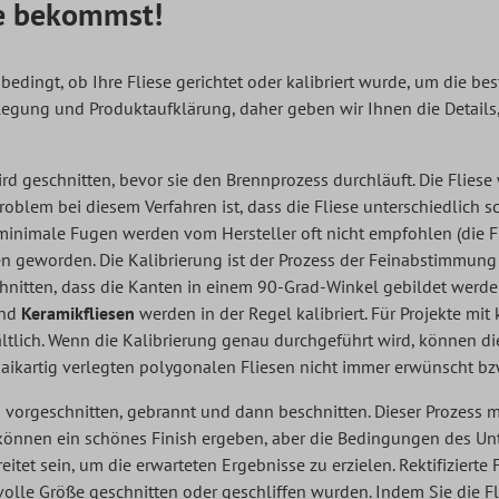
sie bekommst!
bedingt, ob Ihre Fliese gerichtet oder kalibriert wurde, um die bes
legung und Produktaufklärung, daher geben wir Ihnen die Details,
wird geschnitten, bevor sie den Brennprozess durchläuft. Die Flies
roblem bei diesem Verfahren ist, dass die Fliese unterschiedlich 
inimale Fugen werden vom Hersteller oft nicht empfohlen (die Flie
en geworden. Die Kalibrierung ist der Prozess der Feinabstimmung
nitten, dass die Kanten in einem 90-Grad-Winkel gebildet werde
und
Keramikfliesen
werden in der Regel kalibriert. Für Projekte mi
ltlich. Wenn die Kalibrierung genau durchgeführt wird, können die
aikartig verlegten polygonalen Fliesen nicht immer erwünscht bzw.
ird vorgeschnitten, gebrannt und dann beschnitten. Dieser Prozess
önnen ein schönes Finish ergeben, aber die Bedingungen des Unte
tet sein, um die erwarteten Ergebnisse zu erzielen. Rektifizierte F
olle Größe geschnitten oder geschliffen wurden. Indem Sie die F