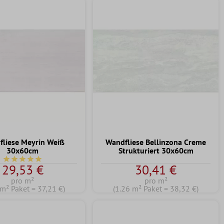
liese Meyrin Weiß
Wandfliese Bellinzona Creme
30x60cm
Strukturiert 30x60cm
n 5 Sternen
Durchschnittliche Bewertung von 5 von 5 Sternen
29,53 €
30,41 €
pro m²
pro m²
 m² Paket = 37,21 €)
(1.26 m² Paket = 38,32 €)