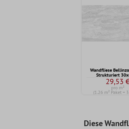
Wandfliese Bellinz
Strukturiert 30
29,53 
pro m²
(1.26 m² Paket = 3
Diese Wandfl