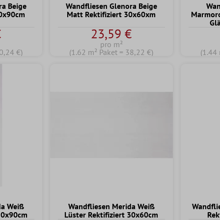
ra Beige
Wandfliesen Glenora Beige
Wan
 30x90cm
Matt Rektifiziert 30x60xm
Marmorop
Gl
€
23,59 €
pro m²
0,24 €)
(1.62 m² Paket = 38,22 €)
(1.44
da Weiß
Wandfliesen Merida Weiß
Wandfli
 30x90cm
Lüster Rektifiziert 30x60cm
Rek