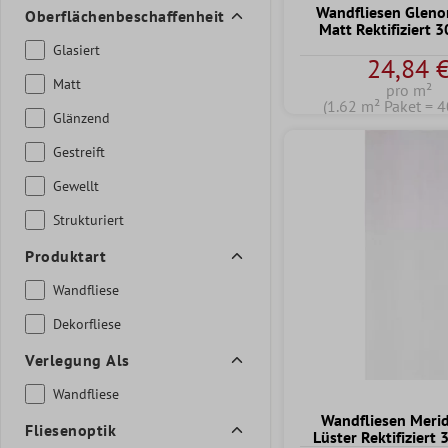
Wandfliesen Gleno
Oberflächenbeschaffenheit
Matt Rektifiziert
Glasiert
24,84 
Matt
pro m²
(1.62 m² Paket = 4
Glänzend
Gestreift
Gewellt
Strukturiert
Produktart
Wandfliese
Dekorfliese
Verlegung Als
Wandfliese
Wandfliesen Meri
Fliesenoptik
Lüster Rektifiziert