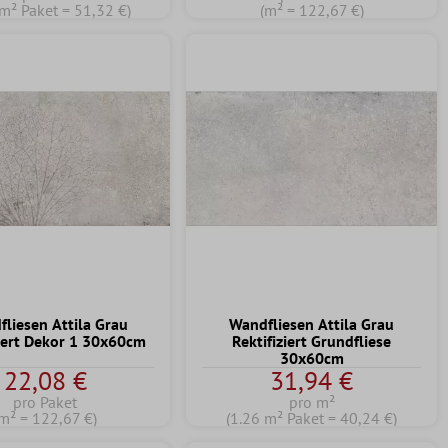
 m² Paket = 51,32 €)
(m² = 122,67 €)
liesen Attila Grau
Wandfliesen Attila Grau
ziert Dekor 1 30x60cm
Rektifiziert Grundfliese
30x60cm
22,08 €
31,94 €
pro Paket
pro m²
(m² = 122,67 €)
(1.26 m² Paket = 40,24 €)