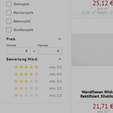
25,12 
Steinoptik
pro m²
(1.08 m² Paket = 2
Marmoroptik
Betonoptik
Streifenoptik
Preis
Minimal
Maximal
€
–
€
Bewertung Mind.
min. 5/5
Filter hinzufügen: Minimum Bewertung von 5 von 5 Sternen
min. 4/5
Filter hinzufügen: Minimum Bewertung von 4 von 5 Sternen
min. 3/5
Filter hinzufügen: Minimum Bewertung von 3 von 5 Sternen
min. 2/5
Filter hinzufügen: Minimum Bewertung von 2 von 5 Sternen
Wandfliesen Whit
min. 1/5
Rektifiziert 30x6
Filter hinzufügen: Minimum Bewertung von 1 von 5 Sternen
21,71 
pro m²