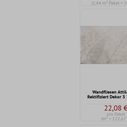
(1.44 m² Paket = 3
Wandfliesen Atti
Rektifiziert Dekor 
22,08 
pro Paket
(m² = 122,67 