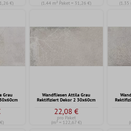
1,26 €)
(1.44 m² Paket = 31,26 €)
(1.35
la Grau
Wandfliesen Attila Grau
Wandf
3 30x60cm
Rektifiziert Dekor 2 30x60cm
Rektifi
€
22,08 €
pro Paket
€)
(m² = 122,67 €)