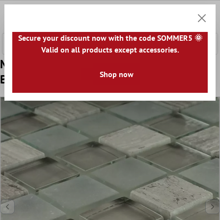
nhalt springen
0
Warenk
Secure your discount now with the code SOMMER5 🌞
Valid on all products except accessories.
Muster von Mosaikfliesen Glas Marmor
Shop now
Burlywood