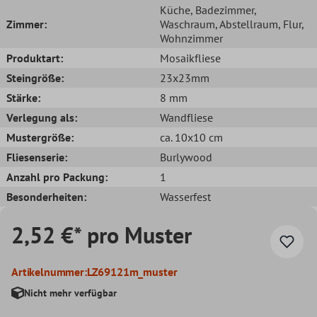
Küche
, Badezimmer
,
Zimmer:
Waschraum
, Abstellraum
, Flur
,
Wohnzimmer
Produktart:
Mosaikfliese
Steingröße:
23x23mm
Stärke:
8 mm
Verlegung als:
Wandfliese
Mustergröße:
ca. 10x10 cm
Fliesenserie:
Burlywood
Anzahl pro Packung:
1
Besonderheiten:
Wasserfest
2,52 €* pro Muster
Artikelnummer:
LZ69121m_muster
Nicht mehr verfügbar