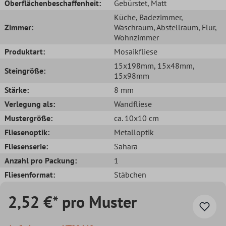
Oberflächenbeschaffenheit:
Gebürstet
, Matt
Küche
, Badezimmer
,
Zimmer:
Waschraum
, Abstellraum
, Flur
,
Wohnzimmer
Produktart:
Mosaikfliese
15x198mm
, 15x48mm
,
Steingröße:
15x98mm
Stärke:
8 mm
Verlegung als:
Wandfliese
Mustergröße:
ca. 10x10 cm
Fliesenoptik:
Metalloptik
Fliesenserie:
Sahara
Anzahl pro Packung:
1
Fliesenformat:
Stäbchen
2,52 €* pro Muster