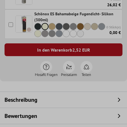
26,02 €
Schönox ES Bahamabeige Fugendicht- Silikon
(300ml)
0 Stück(e)
0,00 €
In den Warenkorb
2,52
EUR
Mosafil Fragen
Preisalarm
Teilen
Beschreibung
Bewertungen