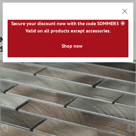
nhalt springen
0
Warenk
Secure your discount now with the code SOMMER5 🌞
Valid on all products except accessories.
Muster Aluminium Metall Mosaikfliesen
Shop now
Sahara Braun Mix