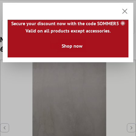
nhalt springen
0
Warenk
Secure your discount now with the code SOMMER5 🌞
Valid on all products except accessories.
Muster Bodenfliese Moneta Matt Greige
Shop now
60x120cm