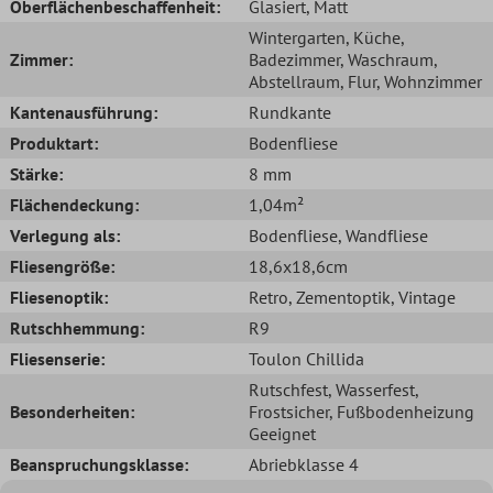
Oberflächenbeschaffenheit:
Glasiert
, Matt
Wintergarten
, Küche
,
Zimmer:
Badezimmer
, Waschraum
,
Abstellraum
, Flur
, Wohnzimmer
Kantenausführung:
Rundkante
Produktart:
Bodenfliese
Stärke:
8 mm
Flächendeckung:
1,04m²
Verlegung als:
Bodenfliese
, Wandfliese
Fliesengröße:
18,6x18,6cm
Fliesenoptik:
Retro
, Zementoptik
, Vintage
Rutschhemmung:
R9
Fliesenserie:
Toulon Chillida
Rutschfest
, Wasserfest
,
Besonderheiten:
Frostsicher
, Fußbodenheizung
Geeignet
Beanspruchungsklasse:
Abriebklasse 4