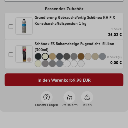
Passendes Zubehör
Grundierung Gebrauchsfertig Schönox KH FIX
Kunstharzhaftdispersion 1 kg
1 Stück
26,02 €
Schönox ES Bahamabeige Fugendicht- Silikon
(300ml)
0 Stück(e)
0,00 €
In den Warenkorb
9,98
EUR
Mosafil Fragen
Preisalarm
Teilen