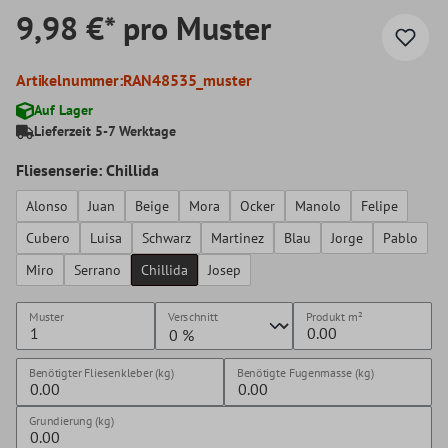
9,98 €* pro Muster
Artikelnummer:
RAN48535_muster
Auf Lager
Lieferzeit 5-7 Werktage
Fliesenserie: Chillida
Alonso
Juan
Beige
Mora
Ocker
Manolo
Felipe
Cubero
Luisa
Schwarz
Martinez
Blau
Jorge
Pablo
Miro
Serrano
Chillida
Josep
Muster
Verschnitt
Produkt
m²
Benötigter Fliesenkleber (kg)
Benötigte Fugenmasse (kg)
Grundierung (kg)