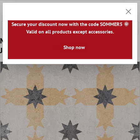
nhalt springen
0
Warenk
Secure your discount now with the code SOMMER5 🌞
Valid on all products except accessories.
Muster Bodenfliese Zementoptik Toulon
Shop now
Jorge 18,6x18,6cm