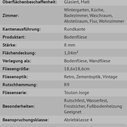
Oberflächenbeschaffenheit:
Glasiert
, Matt
Wintergarten
, Küche
,
Zimmer:
Badezimmer
, Waschraum
,
Abstellraum
, Flur
, Wohnzimmer
Kantenausführung:
Rundkante
Produktart:
Bodenfliese
Stärke:
8 mm
Flächendeckung:
1,04m²
Verlegung als:
Bodenfliese
, Wandfliese
Fliesengröße:
18,6x18,6cm
Fliesenoptik:
Retro
, Zementoptik
, Vintage
Rutschhemmung:
R9
Fliesenserie:
Toulon Jorge
Rutschfest
, Wasserfest
,
Besonderheiten:
Frostsicher
, Fußbodenheizung
Geeignet
Beanspruchungsklasse:
Abriebklasse 4