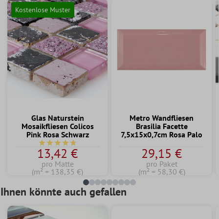
Kostenlose Muster
Glas Naturstein
Metro Wandfliesen
Mosaikfliesen Colicos
Brasilia Facette
Pink Rosa Schwarz
7,5x15x0,7cm Rosa Palo
Durchschnittliche Bewertung von 4.7 von 5 Sternen
13,42 €
29,15 €
pro Matte
pro Paket
(m² = 138,35 €)
(m² = 58,30 €)
Ihnen könnte auch gefallen