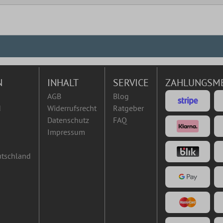
N
INHALT
SERVICE
ZAHLUNGSM
AGB
Blog
d
Widerrufsrecht
Ratgeber
Datenschutz
FAQ
Impressum
utschland