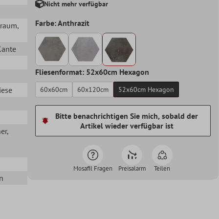
Nicht mehr verfügbar
Farbe: Anthrazit
hraum
,
Kante
Fliesenformat: 52x60cm Hexagon
iese
60x60cm
60x120cm
52x60cm Hexagon
Bitte benachrichtigen Sie mich, sobald der
Artikel wieder verfügbar ist
her
,
Mosafil Fragen
Preisalarm
Teilen
n