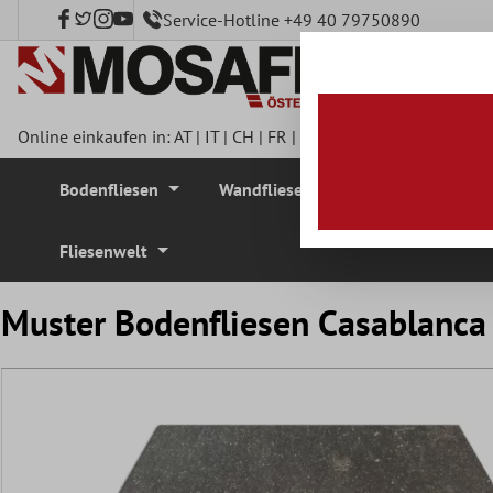
Service-Hotline +49 40 79750890
nhalt springen
Online einkaufen in:
AT
|
IT
|
CH
|
FR
|
DE
|
UK
|
CZ
|
SE
|
DK
|
BE
Bodenfliesen
Wandfliesen
Mosaikfliesen
Fliesenwelt
Muster Bodenfliesen Casablanc