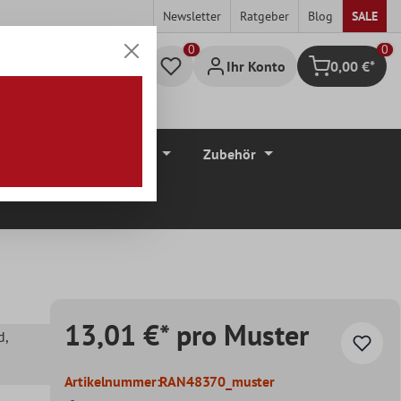
Newsletter
Ratgeber
Blog
SALE
0
Ihr Konto
0,00 €*
Warenkorb
düre
Bodenbeläge
Zubehör
13,01 €* pro Muster
d
,
Artikelnummer:
RAN48370_muster