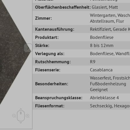
Oberflächenbeschaffenheit:
Glasiert
, Matt
Wintergarten
, Wasc
Zimmer:
Abstellraum
, Flur
Kantenausführung:
Rektifiziert
, Gerade 
Produktart:
Bodenfliese
Stärke:
8 bis 12mm
Verlegung als:
Bodenfliese
, Wandfl
Rutschhemmung:
R9
Fliesenserie:
Casablanca
Wasserfest
, Frostsic
Besonderheiten:
Fußbodenheizung
Geeignet
Beanspruchungsklasse:
Abriebklasse 4
Fliesenformat:
Sechseckig
, Hexago