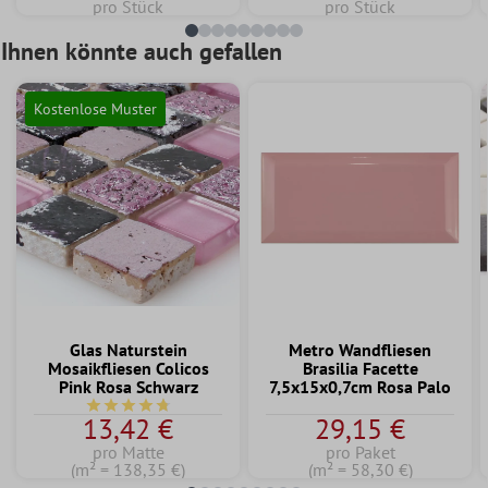
pro Stück
pro Stück
Ihnen könnte auch gefallen
Kostenlose Muster
Glas Naturstein
Metro Wandfliesen
Mosaikfliesen Colicos
Brasilia Facette
Pink Rosa Schwarz
7,5x15x0,7cm Rosa Palo
Durchschnittliche Bewertung von 4.7 von 5 Sternen
13,42 €
29,15 €
pro Matte
pro Paket
(m² = 138,35 €)
(m² = 58,30 €)