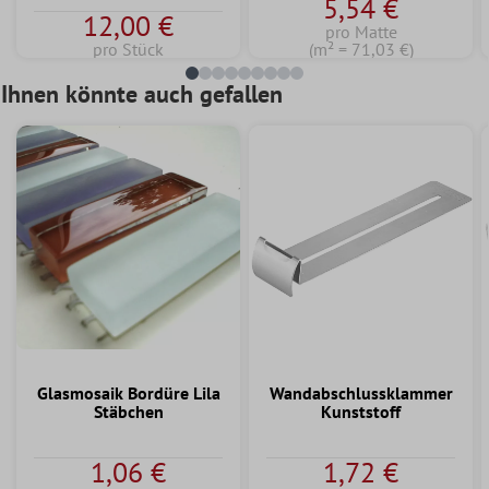
5,54 €
12,00 €
pro Matte
pro Stück
(m² = 71,03 €)
Ihnen könnte auch gefallen
Glasmosaik Bordüre Lila
Wandabschlussklammer
Stäbchen
Kunststoff
1,06 €
1,72 €