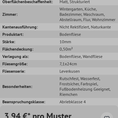
Oberflächenbeschaffenheit:
Matt
, Strukturiert
Wintergarten
, Küche
,
Zimmer:
Badezimmer
, Waschraum
,
Abstellraum
, Flur
, Wohnzimmer
Kantenausführung:
Nicht Rektifiziert
, Naturkante
Produktart:
Bodenfliese
Stärke:
10mm
Flächendeckung:
0,50m²
Verlegung als:
Bodenfliese
, Wandfliese
Fliesengröße:
7,1x24cm
Fliesenserie:
Leverkusen
Rutschfest
, Wasserfest
,
Frostsicher
, Farbspiel
,
Besonderheiten:
Fußbodenheizung Geeignet
,
Riemchen
Beanspruchungsklasse:
Abriebklasse 4
3,94 €* pro Muster