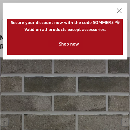
nhalt springen
0
Warenk
Secure your discount now with the code SOMMER5 🌞
Valid on all products except accessories.
Muster Bodenfliesen Leverkusen 7,1x24cm
Shop now
Riemchen Dirt