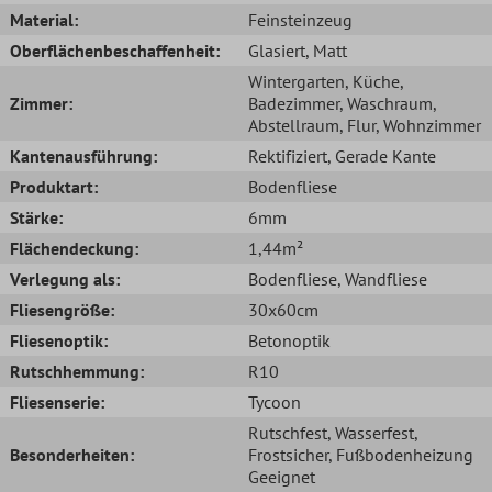
Material:
Feinsteinzeug
Oberflächenbeschaffenheit:
Glasiert
, Matt
Wintergarten
, Küche
,
Zimmer:
Badezimmer
, Waschraum
,
Abstellraum
, Flur
, Wohnzimmer
Kantenausführung:
Rektifiziert
, Gerade Kante
Produktart:
Bodenfliese
Stärke:
6mm
Flächendeckung:
1,44m²
Verlegung als:
Bodenfliese
, Wandfliese
Fliesengröße:
30x60cm
Fliesenoptik:
Betonoptik
Rutschhemmung:
R10
Fliesenserie:
Tycoon
Rutschfest
, Wasserfest
,
Besonderheiten:
Frostsicher
, Fußbodenheizung
Geeignet