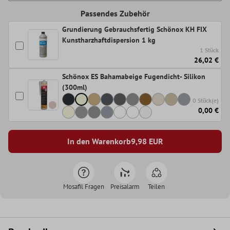
Passendes Zubehör
Grundierung Gebrauchsfertig Schönox KH FIX
Kunstharzhaftdispersion 1 kg
1 Stück
26,02 €
Schönox ES Bahamabeige Fugendicht- Silikon
(300ml)
0 Stück(e)
0,00 €
In den Warenkorb
9,98
EUR
Mosafil Fragen
Preisalarm
Teilen