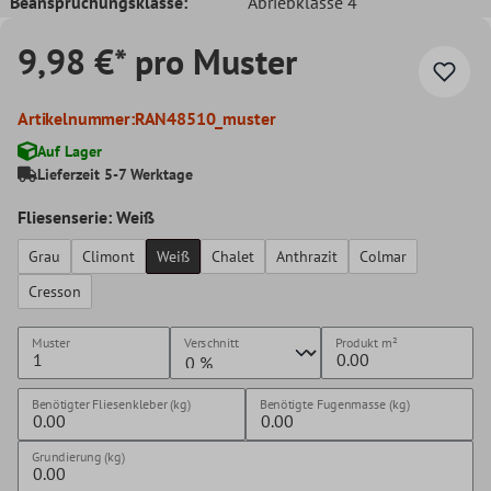
Beanspruchungsklasse:
Abriebklasse 4
9,98 €* pro Muster
Artikelnummer:
RAN48510_muster
Auf Lager
Lieferzeit 5-7 Werktage
Fliesenserie: Weiß
Grau
Climont
Weiß
Chalet
Anthrazit
Colmar
Cresson
Muster
Verschnitt
Produkt
m²
Benötigter Fliesenkleber (kg)
Benötigte Fugenmasse (kg)
Grundierung (kg)