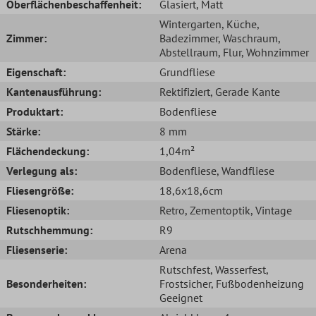
Oberflächenbeschaffenheit:
Glasiert
, Matt
Wintergarten
, Küche
,
Zimmer:
Badezimmer
, Waschraum
,
Abstellraum
, Flur
, Wohnzimmer
Eigenschaft:
Grundfliese
Kantenausführung:
Rektifiziert
, Gerade Kante
Produktart:
Bodenfliese
Stärke:
8 mm
Flächendeckung:
1,04m²
Verlegung als:
Bodenfliese
, Wandfliese
Fliesengröße:
18,6x18,6cm
Fliesenoptik:
Retro
, Zementoptik
, Vintage
Rutschhemmung:
R9
Fliesenserie:
Arena
Rutschfest
, Wasserfest
,
Besonderheiten:
Frostsicher
, Fußbodenheizung
Geeignet