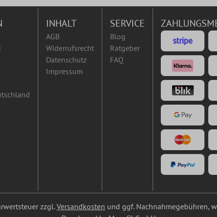
N
INHALT
SERVICE
ZAHLUNGSM
AGB
Blog
d
Widerrufsrecht
Ratgeber
Datenschutz
FAQ
Impressum
utschland
ehrwertsteuer zzgl.
Versandkosten
und ggf. Nachnahmegebühren, we