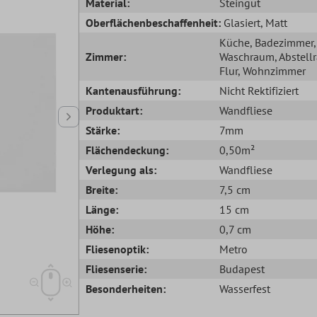
Material:
Steingut
Oberflächenbeschaffenheit:
Glasiert
, Matt
Küche
, Badezimmer
,
Zimmer:
Waschraum
, Abstel
Flur
, Wohnzimmer
Kantenausführung:
Nicht Rektifiziert
Produktart:
Wandfliese
Stärke:
7mm
Flächendeckung:
0,50m²
Verlegung als:
Wandfliese
Breite:
7,5 cm
Länge:
15 cm
Höhe:
0,7 cm
Fliesenoptik:
Metro
Fliesenserie:
Budapest
Besonderheiten:
Wasserfest