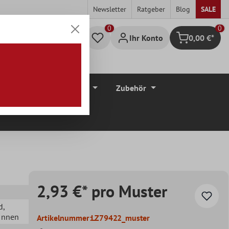
Newsletter
Ratgeber
Blog
SALE
0
Ihr Konto
0,00 €*
Warenkorb
düre
Bodenbeläge
Zubehör
2,93 €* pro Muster
d
,
 Innen
Artikelnummer:
LZ79422_muster