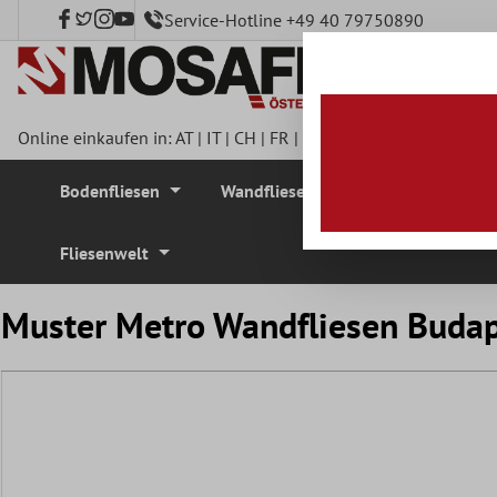
Service-Hotline +49 40 79750890
nhalt springen
Online einkaufen in:
AT
|
IT
|
CH
|
FR
|
DE
|
UK
|
CZ
|
SE
|
DK
|
BE
Bodenfliesen
Wandfliesen
Mosaikfliesen
Fliesenwelt
Muster Metro Wandfliesen Budap