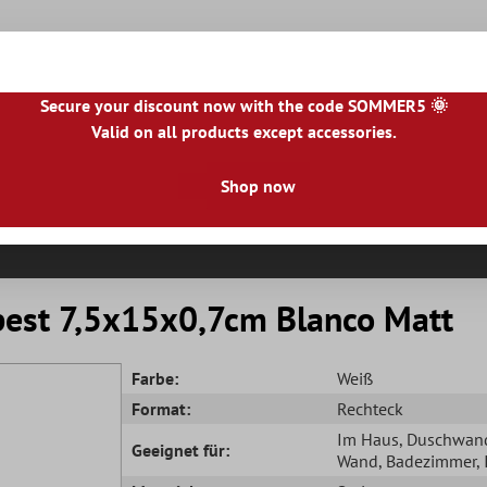
Secure your discount now with the code SOMMER5 🌞
Valid on all products except accessories.
|
NL
|
IE
|
ES
|
PL
|
PT
|
FI
|
GR
|
RO
|
NO
|
HU
|
BG
|
HR
|
LU
Shop now
Natursteinfliesen
Terrassenplatten
Fliesenbor
est 7,5x15x0,7cm Blanco Matt
Farbe:
Weiß
Format:
Rechteck
Im Haus
, Duschwan
Geeignet für:
Wand
, Badezimmer
,