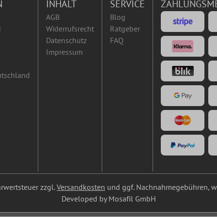
N
INHALT
SERVICE
ZAHLUNGSM
AGB
Blog
d
Widerrufsrecht
Ratgeber
Datenschutz
FAQ
Impressum
utschland
ehrwertsteuer zzgl.
Versandkosten
und ggf. Nachnahmegebühren, we
Developed by Mosafil GmbH