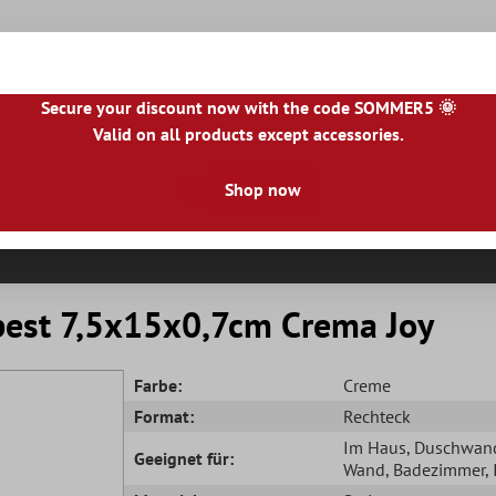
Secure your discount now with the code SOMMER5 🌞
Valid on all products except accessories.
|
NL
|
IE
|
ES
|
PL
|
PT
|
FI
|
GR
|
RO
|
NO
|
HU
|
BG
|
HR
|
LU
Shop now
Natursteinfliesen
Terrassenplatten
Fliesenbor
pest 7,5x15x0,7cm Crema Joy
Farbe:
Creme
Format:
Rechteck
Im Haus
, Duschwan
Geeignet für:
Wand
, Badezimmer
,