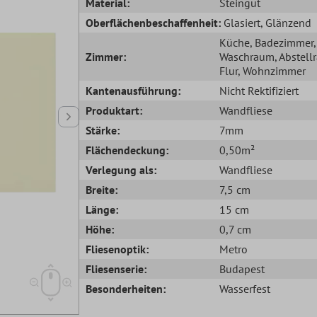
Material:
Steingut
Oberflächenbeschaffenheit:
Glasiert
, Glänzend
Küche
, Badezimmer
,
Zimmer:
Waschraum
, Abstel
Flur
, Wohnzimmer
Kantenausführung:
Nicht Rektifiziert
Produktart:
Wandfliese
Stärke:
7mm
Flächendeckung:
0,50m²
Verlegung als:
Wandfliese
Breite:
7,5 cm
Länge:
15 cm
Höhe:
0,7 cm
Fliesenoptik:
Metro
Fliesenserie:
Budapest
Besonderheiten:
Wasserfest