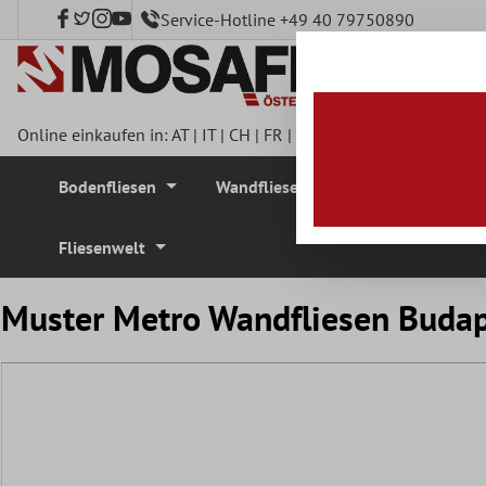
Service-Hotline +49 40 79750890
nhalt springen
Online einkaufen in:
AT
|
IT
|
CH
|
FR
|
DE
|
UK
|
CZ
|
SE
|
DK
|
BE
Bodenfliesen
Wandfliesen
Mosaikfliesen
Fliesenwelt
Muster Metro Wandfliesen Buda