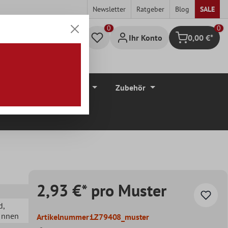
Newsletter
Ratgeber
Blog
SALE
0
Ihr Konto
0,00 €*
Warenkorb
düre
Bodenbeläge
Zubehör
2,93 €* pro Muster
d
,
 Innen
Artikelnummer:
LZ79408_muster