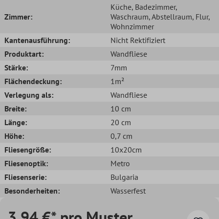
Küche
, Badezimmer
,
Zimmer:
Waschraum
, Abstellraum
, Flur
,
Wohnzimmer
Kantenausführung:
Nicht Rektifiziert
Produktart:
Wandfliese
Stärke:
7mm
Flächendeckung:
1m²
Verlegung als:
Wandfliese
Breite:
10 cm
Länge:
20 cm
Höhe:
0,7 cm
Fliesengröße:
10x20cm
Fliesenoptik:
Metro
Fliesenserie:
Bulgaria
Besonderheiten:
Wasserfest
3,94 €* pro Muster