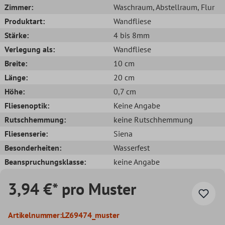
Zimmer:
Waschraum
, Abstellraum
, Flur
Produktart:
Wandfliese
Stärke:
4 bis 8mm
Verlegung als:
Wandfliese
Breite:
10 cm
Länge:
20 cm
Höhe:
0,7 cm
Fliesenoptik:
Keine Angabe
Rutschhemmung:
keine Rutschhemmung
Fliesenserie:
Siena
Besonderheiten:
Wasserfest
Beanspruchungsklasse:
keine Angabe
3,94 €* pro Muster
Artikelnummer:
LZ69474_muster