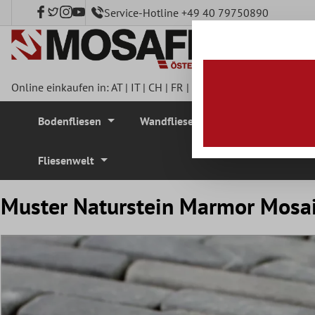
Service-Hotline +49 40 79750890
nhalt springen
Online einkaufen in:
AT
|
IT
|
CH
|
FR
|
DE
|
UK
|
CZ
|
SE
|
DK
|
BE
Bodenfliesen
Wandfliesen
Mosaikfliesen
Fliesenwelt
Muster Naturstein Marmor Mosaik