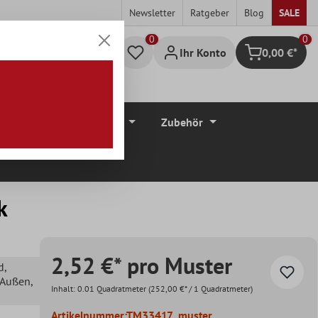
Newsletter
Ratgeber
Blog
SALE
0
Ihr Konto
0,00 €*
Warenkorb
düre
Bodenbeläge
Zubehör
k
2,52 €* pro Muster
d
,
, Außen
,
Inhalt:
0.01 Quadratmeter
(252,00 €* / 1 Quadratmeter)
Artikelnummer:
TM33417_muster