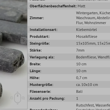
Oberflächenbeschaffenheit:
Matt
Wintergarten
, Küche
Zimmer:
Waschraum
, Abstel
Flur
, Wohnzimmer
Installationsart:
Klebemörtel
Produktart:
Mosaikfliese
Steingröße:
15x105mm
, 15x2
Stärke:
7mm
Verlegung als:
Bodenfliese
, Wandfl
Breite:
10 cm
Länge:
10 cm
Höhe:
0,7 cm
Mustergröße:
ca. 10x10 cm
Fliesenserie:
Bali
Anzahl pro Packung:
1
Rutschfest
, Wasserfe
Besonderheiten:
Frostsicher
, Verlegef