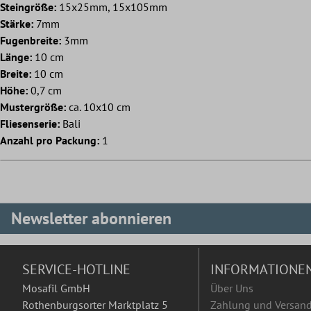
Steingröße:
15x25mm, 15x105mm
Stärke:
7mm
Fugenbreite:
3mm
Länge:
10 cm
Breite:
10 cm
Höhe:
0,7 cm
Mustergröße:
ca. 10x10 cm
Fliesenserie:
Bali
Anzahl pro Packung:
1
Newsletter abonnieren
SERVICE-HOTLINE
INFORMATIONE
Mosafil GmbH
Über Uns
Rothenburgsorter Marktplatz 5
Zahlung und Versan