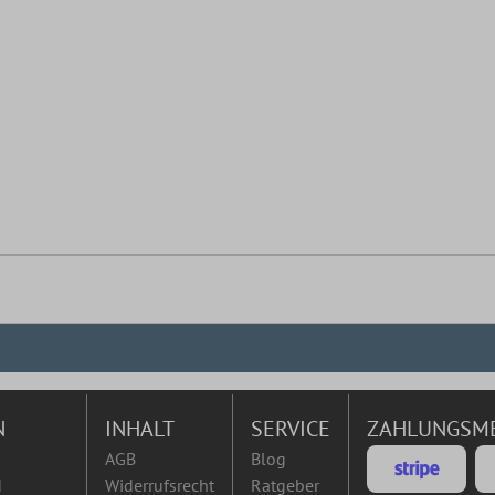
N
INHALT
SERVICE
ZAHLUNGSM
AGB
Blog
d
Widerrufsrecht
Ratgeber