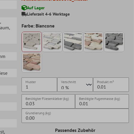
Auf Lager
Lieferzeit 4-6 Werktage
,
Farbe: Biancone
raum
,
5mm
iese
Muster
Verschnitt
Produkt
m²
Benötigter Fliesenkleber (kg)
Benötigte Fugenmasse (kg)
Grundierung (kg)
Passendes Zubehör
st
,