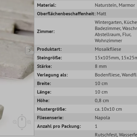
Material:
Naturstein
, Marmor
Oberflächenbeschaffenheit:
Matt
Wintergarten
, Küche
Badezimmer
, Wasch
Zimmer:
Abstellraum
, Flur
,
Wohnzimmer
Produktart:
Mosaikfliese
Steingröße:
15x105mm
, 15x2
Stärke:
8 mm
Verlegung als:
Bodenfliese
, Wandfl
Breite:
10 cm
Länge:
10 cm
Höhe:
0,8 cm
Mustergröße:
ca. 10x10 cm
Fliesenserie:
Napola
Anzahl pro Packung:
1
Rutschfest
, Wasserfe