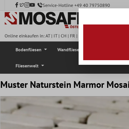
Service-Hotline +49 40 79750890
nhalt springen
Online einkaufen in:
AT
|
IT
|
CH
|
FR
|
DE
|
UK
|
CZ
|
SE
|
DK
|
BE
Bodenfliesen
Wandfliesen
Mosaikfliesen
Fliesenwelt
Muster Naturstein Marmor Mosai