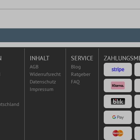
N
INHALT
SERVICE
ZAHLUNGSM
AGB
Blog
d
Widerrufsrecht
Ratgeber
Datenschutz
FAQ
Impressum
utschland