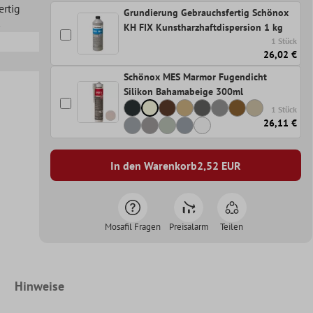
ertig
Grundierung Gebrauchsfertig Schönox
KH FIX Kunstharzhaftdispersion 1 kg
1 Stück
26,02 €
Schönox MES Marmor Fugendicht
Silikon Bahamabeige 300ml
1 Stück
26,11 €
In den Warenkorb
2,52
EUR
Mosafil Fragen
Preisalarm
Teilen
Hinweise