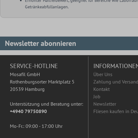
Erhöhter Haftreibewert, geeignet für Bereiche wie Laborräu
Getränkeabfüllanlagen.
Newsletter abonnieren
SERVICE-HOTLINE
INFORMATIONE
Mosafil GmbH
Über Uns
Rothenburgsorter Marktplatz 5
Zahlung und Versan
20539 Hamburg
Kontakt
Job
Unterstützung und Beratung unter:
Newsletter
+4940 79750890
Fliesen kaufen in De
Mo-Fr.: 09:00 - 17:00 Uhr