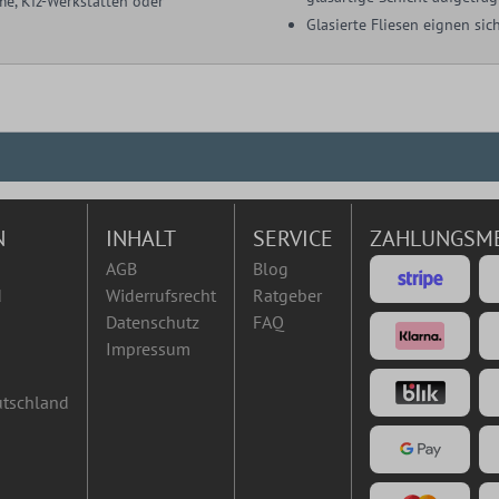
me, Kfz-Werkstätten oder
Glasierte Fliesen eignen s
N
INHALT
SERVICE
ZAHLUNGSM
AGB
Blog
d
Widerrufsrecht
Ratgeber
Datenschutz
FAQ
Impressum
utschland