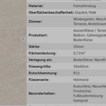
Material:
Feinsteinzeug
Oberflächenbeschaffenheit:
Glasiert
, Matt
Wintergarten
, Wasc
Zimmer:
Terrasse
, Abstellrau
Aussenfliese / Terra
Produktart:
Balkon- Gehwegplat
Bodenfliese
Stärke:
20mm
Flächendeckung:
0,72m²
Verlegung als:
Bodenfliese
, Wandfl
Fliesengröße:
30x60cm
Rutschhemmung:
R11
Fliesenserie:
Helmond
Rutschfest
, Wasserfe
Frostsicher
,
Besonderheiten:
Fußbodenheizung
Geeignet