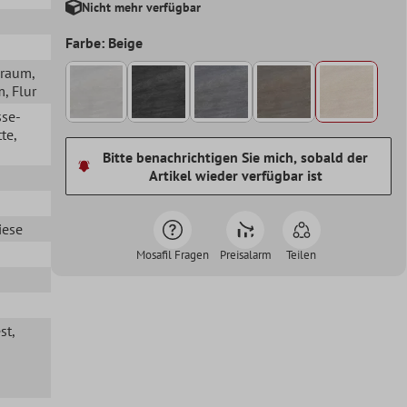
Nicht mehr verfügbar
Farbe: Beige
hraum
,
m
, Flur
sse-
te
,
Bitte benachrichtigen Sie mich, sobald der
Artikel wieder verfügbar ist
iese
Mosafil Fragen
Preisalarm
Teilen
st
,