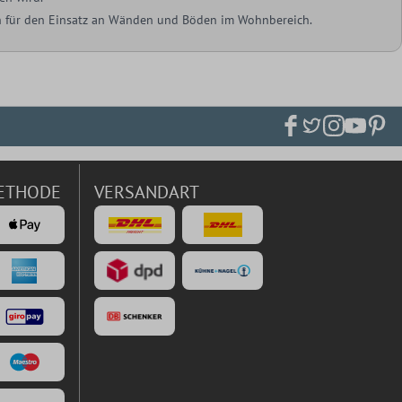
ich für den Einsatz an Wänden und Böden im Wohnbereich.
ETHODE
VERSANDART