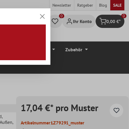
Newsletter
Ratgeber
Blog
SALE
0
Ihr Konto
0,00 €*
Warenkorb
düre
Bodenbeläge
Zubehör
17,04 €* pro Muster
d
,
, Außen
,
Artikelnummer:
LZ79291_muster