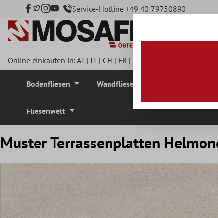
Service-Hotline +49 40 79750890
nhalt springen
Online einkaufen in:
AT
|
IT
|
CH
|
FR
|
DE
|
UK
|
CZ
|
SE
|
DK
|
BE
Bodenfliesen
Wandfliesen
Mosaikfliesen
Fliesenwelt
Muster Terrassenplatten Helmo