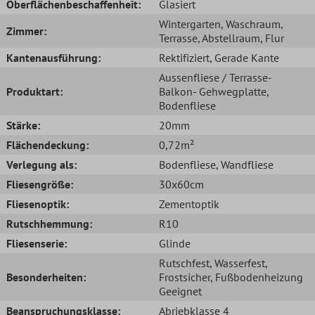
Oberflächenbeschaffenheit:
Glasiert
Wintergarten
, Waschraum
,
Zimmer:
Terrasse
, Abstellraum
, Flur
Kantenausführung:
Rektifiziert
, Gerade Kante
Aussenfliese / Terrasse-
Produktart:
Balkon- Gehwegplatte
,
Bodenfliese
Stärke:
20mm
Flächendeckung:
0,72m²
Verlegung als:
Bodenfliese
, Wandfliese
Fliesengröße:
30x60cm
Fliesenoptik:
Zementoptik
Rutschhemmung:
R10
Fliesenserie:
Glinde
Rutschfest
, Wasserfest
,
Besonderheiten:
Frostsicher
, Fußbodenheizung
Geeignet
Beanspruchungsklasse:
Abriebklasse 4