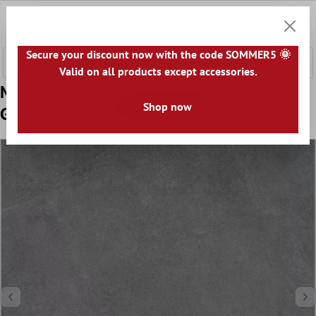
nhalt springen
0
Warenk
Secure your discount now with the code SOMMER5 🌞
Valid on all products except accessories.
Muster Terrassenplatten Zement Optik
Shop now
Glinde Anthrazit 60x60cm