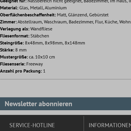
Geeignet für:
Nassbereich nicht geeignet, Badezimmer, Im Haus, 
Material:
Glas, Metall, Aluminium
Oberflächenbeschaffenheit:
Matt, Glänzend, Gebürstet
Zimmer:
Abstellraum, Waschraum, Badezimmer, Flur, Küche, Woh
Verlegung als:
Wandfliese
Fliesenformat:
Stäbchen
Steingröße:
8x48mm, 8x98mm, 8x148mm
Stärke:
8 mm
Mustergröße:
ca. 10x10 cm
Fliesenserie:
Freeway
Anzahl pro Packung:
1
Newsletter abonnieren
SERVICE-HOTLINE
INFORMATIONE