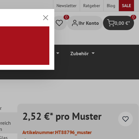
Newsletter
Ratgeber
Blog
SALE
0
Ihr Konto
0,00 €*
Warenkorb
düre
Bodenbeläge
Zubehör
r
2,52 €* pro Muster
ereich
en
Artikelnummer:
HT88796_muster
 Glas