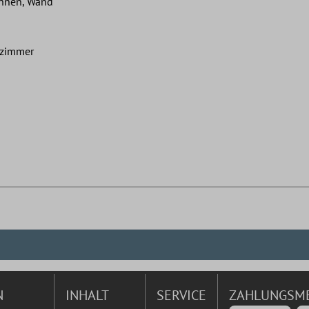
Innen, Wand
nzimmer
N
INHALT
SERVICE
ZAHLUNGSM