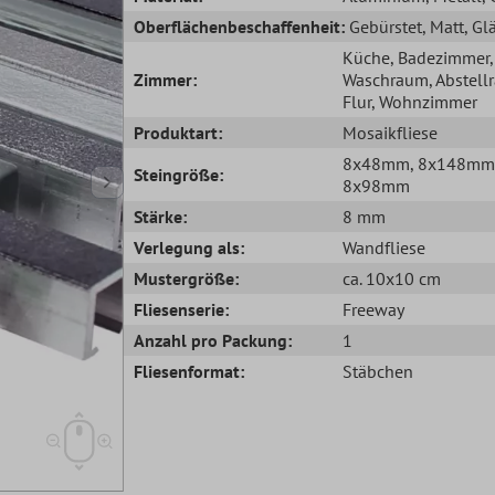
Oberflächenbeschaffenheit:
Gebürstet
, Matt
, G
Küche
, Badezimmer
,
Zimmer:
Waschraum
, Abstel
Flur
, Wohnzimmer
Produktart:
Mosaikfliese
8x48mm
, 8x148mm
Steingröße:
8x98mm
Stärke:
8 mm
Verlegung als:
Wandfliese
Mustergröße:
ca. 10x10 cm
Fliesenserie:
Freeway
Anzahl pro Packung:
1
Fliesenformat:
Stäbchen