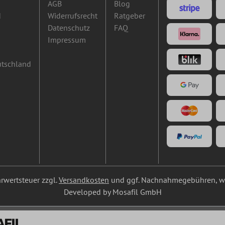
AGB
Blog
d
Widerrufsrecht
Ratgeber
Datenschutz
FAQ
Impressum
utschland
ehrwertsteuer zzgl.
Versandkosten
und ggf. Nachnahmegebühren, we
Developed by Mosafil GmbH