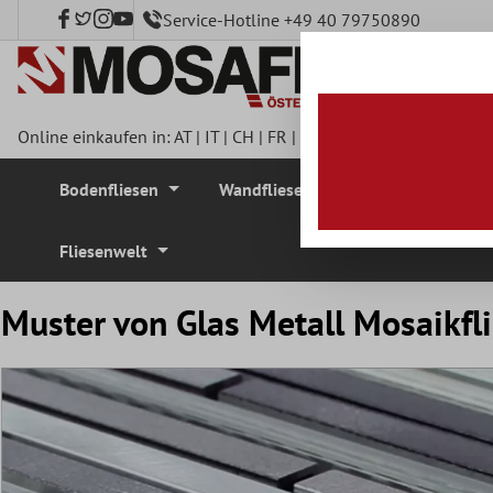
Service-Hotline +49 40 79750890
nhalt springen
Online einkaufen in:
AT
|
IT
|
CH
|
FR
|
DE
|
UK
|
CZ
|
SE
|
DK
|
BE
Bodenfliesen
Wandfliesen
Mosaikfliesen
Fliesenwelt
Muster von Glas Metall Mosaikfl