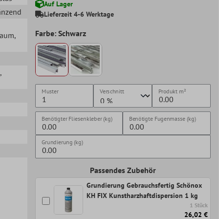
Auf Lager
länzend
Lieferzeit 4-6 Werktage
Farbe: Schwarz
lraum
,
,
Muster
Verschnitt
Produkt
m²
Benötigter Fliesenkleber (kg)
Benötigte Fugenmasse (kg)
Grundierung (kg)
Passendes Zubehör
Grundierung Gebrauchsfertig Schönox
KH FIX Kunstharzhaftdispersion 1 kg
1 Stück
26,02 €