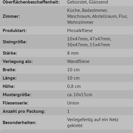
Oberflächenbeschaffenheit:
Gebürstet
, Glänzend
Küche
, Badezimmer
,
Zimmer:
Waschraum
, Abstellraum
, Flur
,
Wohnzimmer
Produktart:
Mosaikfliese
10x47mm
, 47x47mm
,
Steingröße:
30x47mm
, 15x47mm
Stärke:
8 mm
Verlegung als:
Wandfliese
Breite:
10 cm
Länge:
10 cm
Höhe:
0,8 cm
Mustergröße:
ca. 10x15cm
Fliesenserie:
Union
Anzahl pro Packung:
1
Verlegefertig auf ein Netz
Besonderheiten:
geklebt