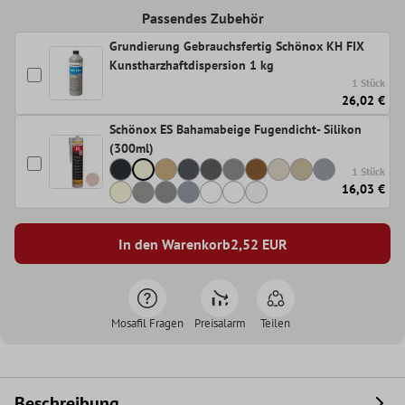
Passendes Zubehör
Grundierung Gebrauchsfertig Schönox KH FIX
Kunstharzhaftdispersion 1 kg
1 Stück
26,02 €
Schönox ES Bahamabeige Fugendicht- Silikon
(300ml)
1 Stück
16,03 €
In den Warenkorb
2,52
EUR
Mosafil Fragen
Preisalarm
Teilen
Beschreibung