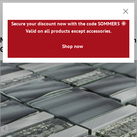
nhalt springen
0
Warenk
Secure your discount now with the code SOMMER5 🌞
Valid on all products except accessories.
Muster von Glas Metall Mosaikfliesen Union
Shop now
Grau Silber