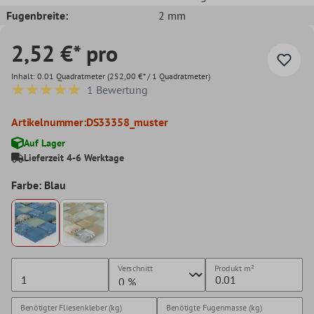
Fugenbreite:
2 mm
2,52 €* pro
Inhalt:
0.01 Quadratmeter
(252,00 €* / 1 Quadratmeter)
1 Bewertung
Durchschnittliche Bewertung von 5 von 5 Sternen
Artikelnummer:
DS33358_muster
Auf Lager
Lieferzeit 4-6 Werktage
Farbe: Blau
Verschnitt
Produkt
m²
Benötigter Fliesenkleber (kg)
Benötigte Fugenmasse (kg)