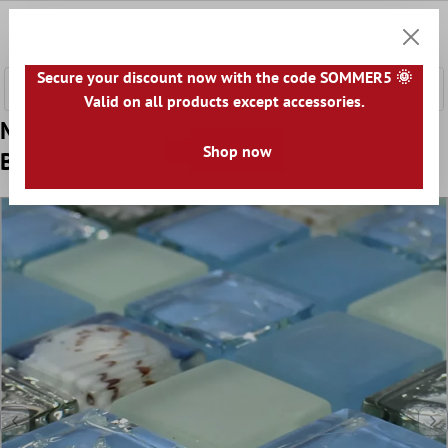
nhalt springen
0
Warenk
Secure your discount now with the code SOMMER5 🌞
Valid on all products except accessories.
Muster von Glas Muschel Mosaikfliesen
Shop now
Byron Blau Mix