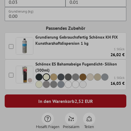
Grundierung (kg)
Passendes Zubehör
Grundierung Gebrauchsfertig Schönox KH FIX
Kunstharzhaftdispersion 1 kg
1 Stück
26,02 €
Schönox ES Bahamabeige Fugendicht- Silikon
(300ml)
1 Stück
16,03 €
In den Warenkorb
2,52
EUR
Mosafil Fragen
Preisalarm
Teilen