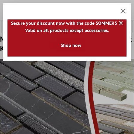
nhalt springen
0
Warenk
Secure your discount now with the code SOMMER5 🌞
Valid on all products except accessories.
Muster von Glas Naturstein Keramik Mosaik
Shop now
Kozan Weiss