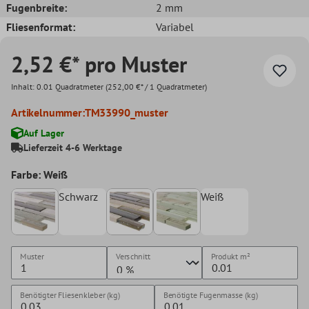
Fugenbreite:
2 mm
Fliesenformat:
Variabel
2,52 €* pro Muster
Inhalt:
0.01 Quadratmeter
(252,00 €* / 1 Quadratmeter)
Artikelnummer:
TM33990_muster
Auf Lager
Lieferzeit 4-6 Werktage
Farbe: Weiß
Schwarz
Weiß
Muster
Verschnitt
Produkt
m²
Benötigter Fliesenkleber (kg)
Benötigte Fugenmasse (kg)