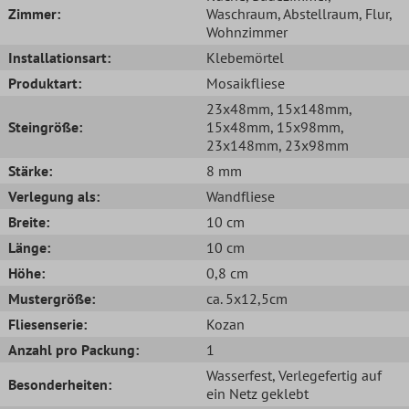
Zimmer:
Waschraum
, Abstellraum
, Flur
,
Wohnzimmer
Installationsart:
Klebemörtel
Produktart:
Mosaikfliese
23x48mm
, 15x148mm
,
Steingröße:
15x48mm
, 15x98mm
,
23x148mm
, 23x98mm
Stärke:
8 mm
Verlegung als:
Wandfliese
Breite:
10 cm
Länge:
10 cm
Höhe:
0,8 cm
Mustergröße:
ca. 5x12,5cm
Fliesenserie:
Kozan
Anzahl pro Packung:
1
Wasserfest
, Verlegefertig auf
Besonderheiten:
ein Netz geklebt