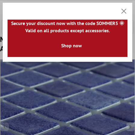
nhalt springen
0
Warenk
Secure your discount now with the code SOMMER5 🌞
Valid on all products except accessories.
Muster von Glas Schwimmbad Pool Mosaik
Shop now
Antonio Dunkelblau