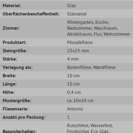
Material:
Glas
Oberflächenbeschaffenheit:
Glänzend
Wintergarten
, Küche
,
Zimmer:
Badezimmer
, Waschraum
,
Abstellraum
, Flur
, Wohnzimmer
Produktart:
Mosaikfliese
Steingröße:
25x25 mm
Stärke:
4 mm
Verlegung als:
Bodenfliese
, Wandfliese
Breite:
10 cm
Länge:
10 cm
Höhe:
0,4 cm
Mustergröße:
ca. 10x10 cm
Fliesenserie:
Antonio
Anzahl pro Packung:
1
Rutschfest
, Wasserfest
,
Besonderheiten:
Frostsicher
, Eco Glas
,