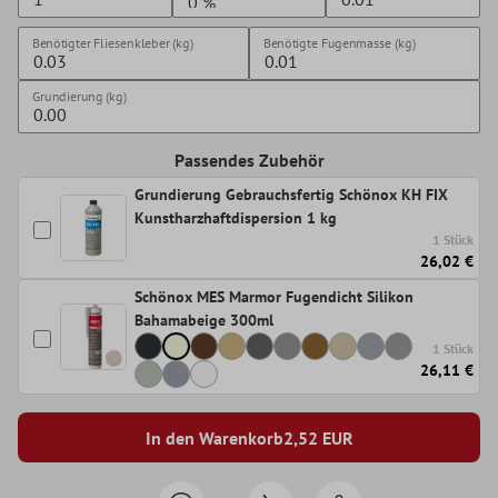
Benötigter Fliesenkleber (kg)
Benötigte Fugenmasse (kg)
Grundierung (kg)
Passendes Zubehör
Grundierung Gebrauchsfertig Schönox KH FIX
Kunstharzhaftdispersion 1 kg
1 Stück
26,02 €
Schönox MES Marmor Fugendicht Silikon
Bahamabeige 300ml
1 Stück
26,11 €
In den Warenkorb
2,52
EUR