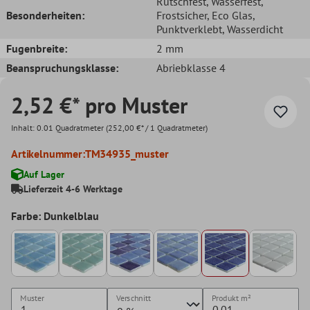
Rutschfest
, Wasserfest
,
Besonderheiten:
Frostsicher
, Eco Glas
,
Punktverklebt
, Wasserdicht
Fugenbreite:
2 mm
Beanspruchungsklasse:
Abriebklasse 4
2,52 €* pro Muster
Inhalt:
0.01 Quadratmeter
(252,00 €* / 1 Quadratmeter)
Artikelnummer:
TM34935_muster
Auf Lager
Lieferzeit 4-6 Werktage
Farbe: Dunkelblau
Muster
Verschnitt
Produkt
m²