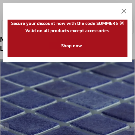
nhalt springen
0
Warenk
Secure your discount now with the code SOMMER5 🌞
Valid on all products except accessories.
Muster von Glas Schwimmbad Pool Mosaik
Shop now
Lagune R11C Dunkelblau