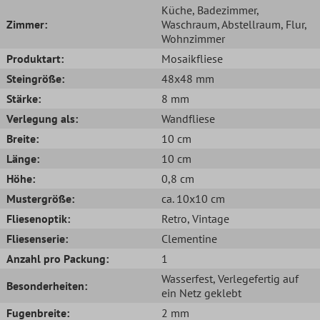
Küche
, Badezimmer
,
Zimmer:
Waschraum
, Abstellraum
, Flur
,
Wohnzimmer
Produktart:
Mosaikfliese
Steingröße:
48x48 mm
Stärke:
8 mm
Verlegung als:
Wandfliese
Breite:
10 cm
Länge:
10 cm
Höhe:
0,8 cm
Mustergröße:
ca. 10x10 cm
Fliesenoptik:
Retro
, Vintage
Fliesenserie:
Clementine
Anzahl pro Packung:
1
Wasserfest
, Verlegefertig auf
Besonderheiten:
ein Netz geklebt
Fugenbreite:
2 mm