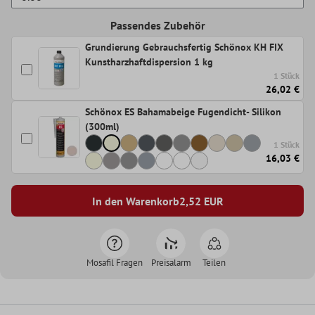
Passendes Zubehör
Grundierung Gebrauchsfertig Schönox KH FIX
Kunstharzhaftdispersion 1 kg
1 Stück
26,02 €
Schönox ES Bahamabeige Fugendicht- Silikon
(300ml)
1 Stück
16,03 €
In den Warenkorb
2,52
EUR
Mosafil Fragen
Preisalarm
Teilen