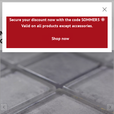
nhalt springen
0
Warenk
Secure your discount now with the code SOMMER5 🌞
Valid on all products except accessories.
Muster von Glasmosaik Fliesen Clementine
Shop now
Grau