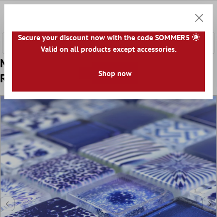
nhalt springen
0
Warenk
Secure your discount now with the code SOMMER5 🌞
Valid on all products except accessories.
Muster von Glasmosaik Fliesen Cornelia
Shop now
Retrooptik Blau