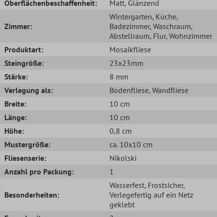
Oberflächenbeschaffenheit:
Matt
, Glänzend
Wintergarten
, Küche
,
Zimmer:
Badezimmer
, Waschraum
,
Abstellraum
, Flur
, Wohnzimmer
Produktart:
Mosaikfliese
Steingröße:
23x23mm
Stärke:
8 mm
Verlegung als:
Bodenfliese
, Wandfliese
Breite:
10 cm
Länge:
10 cm
Höhe:
0,8 cm
Mustergröße:
ca. 10x10 cm
Fliesenserie:
Nikolski
Anzahl pro Packung:
1
Wasserfest
, Frostsicher
,
Besonderheiten:
Verlegefertig auf ein Netz
geklebt