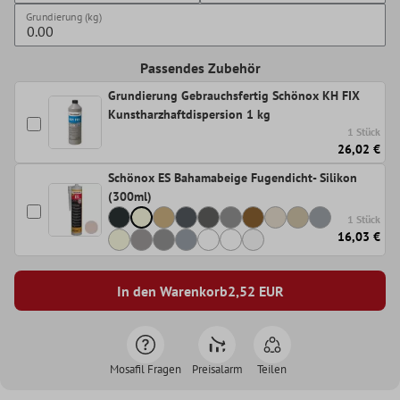
Grundierung (kg)
Passendes Zubehör
Grundierung Gebrauchsfertig Schönox KH FIX
Kunstharzhaftdispersion 1 kg
1 Stück
26,02 €
Schönox ES Bahamabeige Fugendicht- Silikon
(300ml)
1 Stück
16,03 €
In den Warenkorb
2,52
EUR
Mosafil Fragen
Preisalarm
Teilen