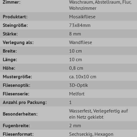
Zimmer:
Waschraum
, Abstellraum
, Flur
,
Wohnzimmer
Produktart:
Mosaikfliese
Steingröße:
73x84mm
Stärke:
8 mm
Verlegung als:
Wandfliese
Breite:
10 cm
Länge:
10 cm
Höhe:
0,8 cm
Mustergröße:
ca. 10x10 cm
Fliesenoptik:
3D-Optik
Fliesenserie:
Melfort
Anzahl pro Packung:
1
Wasserfest
, Verlegefertig auf
Besonderheiten:
ein Netz geklebt
Fugenbreite:
2 mm
Fliesenformat:
Sechseckig
, Hexagon