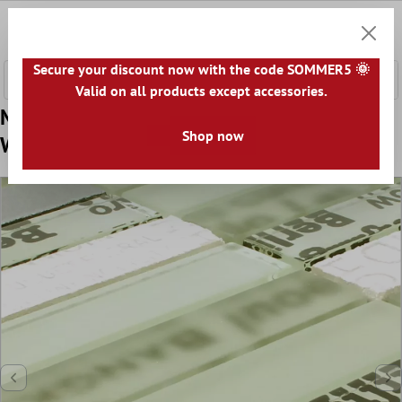
nhalt springen
0
Warenk
Secure your discount now with the code SOMMER5 🌞
Valid on all products except accessories.
Muster von Glasmosaik Naturstein City Mix
Shop now
Weiss