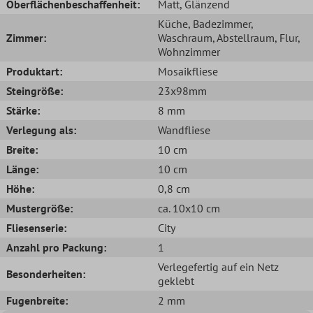
Oberflächenbeschaffenheit:
Matt
, Glänzend
Küche
, Badezimmer
,
Zimmer:
Waschraum
, Abstellraum
, Flur
,
Wohnzimmer
Produktart:
Mosaikfliese
Steingröße:
23x98mm
Stärke:
8 mm
Verlegung als:
Wandfliese
Breite:
10 cm
Länge:
10 cm
Höhe:
0,8 cm
Mustergröße:
ca. 10x10 cm
Fliesenserie:
City
Anzahl pro Packung:
1
Verlegefertig auf ein Netz
Besonderheiten:
geklebt
Fugenbreite:
2 mm