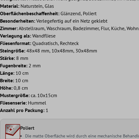
Material:
Naturstein, Glas
Oberflächenbeschaffenheit:
Glänzend, Poliert
Besonderheiten:
Verlegefertig auf ein Netz geklebt
Zimmer:
Abstellraum, Waschraum, Badezimmer, Flur, Küche, Woh
Verlegung als:
Wandfliese
Fliesenformat:
Quadratisch, Rechteck
Steingröße:
48x48 mm, 10x48mm, 30x48mm
Stärke:
8 mm
Fugenbreite:
2 mm
Länge:
10 cm
Breite:
10 cm
Höhe:
0,8 cm
Mustergröße:
ca. 10x15cm
Fliesenserie:
Hummel
Anzahl pro Packung:
1
Poliert
Die matte Oberfläche wird durch eine mechanische Behandlu