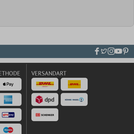
ETHODE
VERSANDART