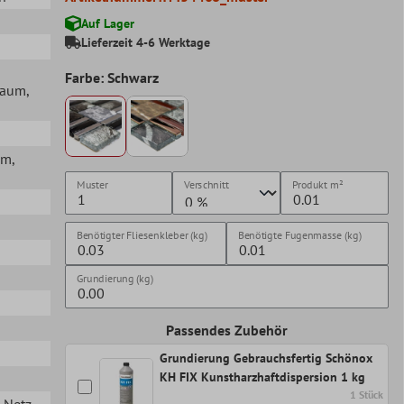
Auf Lager
Lieferzeit 4-6 Werktage
Farbe: Schwarz
lraum
,
mm
,
Muster
Verschnitt
Produkt
m²
Benötigter Fliesenkleber (kg)
Benötigte Fugenmasse (kg)
Grundierung (kg)
Passendes Zubehör
Grundierung Gebrauchsfertig Schönox
KH FIX Kunstharzhaftdispersion 1 kg
1 Stück
n Netz