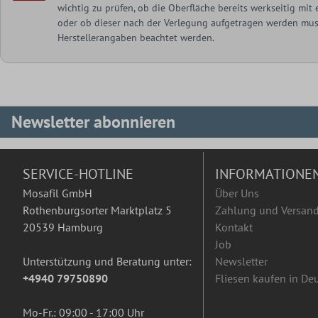
wichtig zu prüfen, ob die Oberfläche bereits werkseitig mi
oder ob dieser nach der Verlegung aufgetragen werden muss
Herstellerangaben beachtet werden.
Newsletter abonnieren
SERVICE-HOTLINE
INFORMATIONE
Mosafil GmbH
Über Uns
Rothenburgsorter Marktplatz 5
Zahlung und Versan
20539 Hamburg
Kontakt
Job
Unterstützung und Beratung unter:
Newsletter
+4940 79750890
Fliesen kaufen in De
Mo-Fr.: 09:00 - 17:00 Uhr