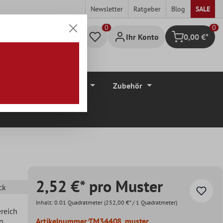
Newsletter
Ratgeber
Blog
SALE
0
Ihr Konto
0,00 €*
Warenkorb
düre
Bodenbeläge
Zubehör
2,52 €* pro Muster
ck
Inhalt:
0.01 Quadratmeter
(252,00 €* / 1 Quadratmeter)
ereich
en
Artikelnummer:
TM34408_muster