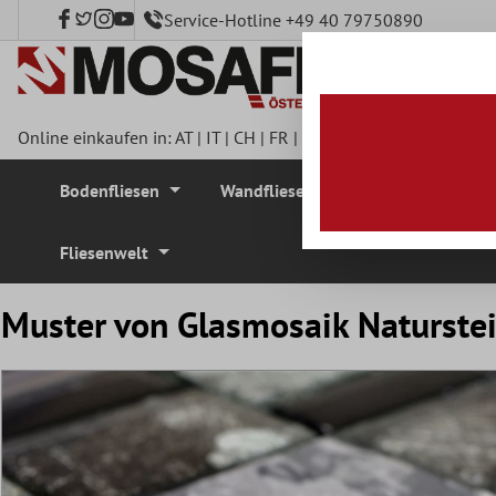
Service-Hotline +49 40 79750890
nhalt springen
Online einkaufen in:
AT
|
IT
|
CH
|
FR
|
DE
|
UK
|
CZ
|
SE
|
DK
|
BE
Bodenfliesen
Wandfliesen
Mosaikfliesen
Fliesenwelt
Muster von Glasmosaik Naturste