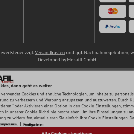
ehrwertsteuer zzgl.
Versandkosten
und ggf. Nachnahmegebühren, we
Developed by Mosafil GmbH
kies, dann geht es weiter...
 verwendet Cookies und ähnliche Technologien, um Inhalte zu personalisi
rung zu verbessern und Werbung anzupassen und auszuwerten. Durch Klic
tieren " oder Aktivieren einer Option in den Cookie-Einstellungen, stim
auch in unserer Cookie-Richtlinie beschrieben. Um Ihre Einstellungen zu ä
ng zu widerrufen, aktualisieren Sie einfach Ihre Cookie-Einstellungen.
Da
Impressum
Konfigurieren
Alle Cookies akzeptieren