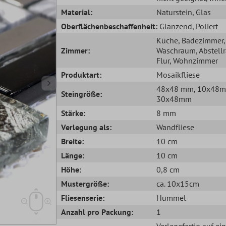
Material:
Naturstein
, Glas
Oberflächenbeschaffenheit:
Glänzend
, Poliert
Küche
, Badezimmer
,
Zimmer:
Waschraum
, Abstel
Flur
, Wohnzimmer
Produktart:
Mosaikfliese
48x48 mm
, 10x48
Steingröße:
30x48mm
Stärke:
8 mm
Verlegung als:
Wandfliese
Breite:
10 cm
Länge:
10 cm
Höhe:
0,8 cm
Mustergröße:
ca. 10x15cm
Fliesenserie:
Hummel
Anzahl pro Packung:
1
Verlegefertig auf ei