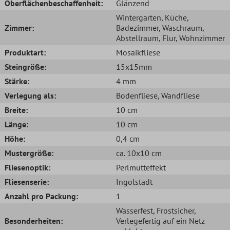
Oberflächenbeschaffenheit:
Glänzend
Wintergarten
, Küche
,
Zimmer:
Badezimmer
, Waschraum
,
Abstellraum
, Flur
, Wohnzimmer
Produktart:
Mosaikfliese
Steingröße:
15x15mm
Stärke:
4 mm
Verlegung als:
Bodenfliese
, Wandfliese
Breite:
10 cm
Länge:
10 cm
Höhe:
0,4 cm
Mustergröße:
ca. 10x10 cm
Fliesenoptik:
Perlmutteffekt
Fliesenserie:
Ingolstadt
Anzahl pro Packung:
1
Wasserfest
, Frostsicher
,
Besonderheiten:
Verlegefertig auf ein Netz