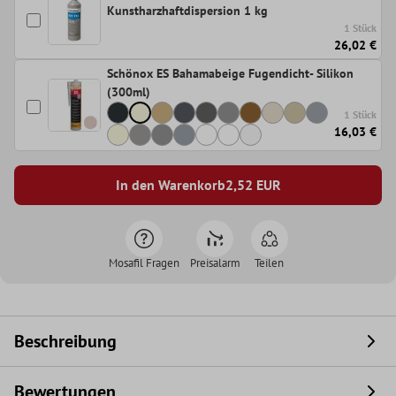
Kunstharzhaftdispersion 1 kg
1 Stück
26,02 €
Schönox ES Bahamabeige Fugendicht- Silikon
(300ml)
1 Stück
16,03 €
In den Warenkorb
2,52
EUR
Mosafil Fragen
Preisalarm
Teilen
Beschreibung
Bewertungen