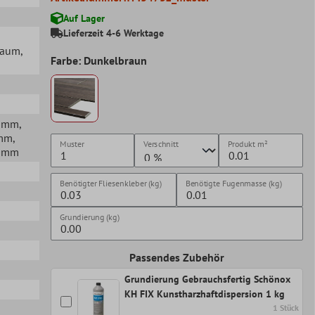
Auf Lager
Lieferzeit 4-6 Werktage
lraum
,
Farbe: Dunkelbraun
00mm
,
4mm
,
Muster
Verschnitt
Produkt
m²
60mm
Benötigter Fliesenkleber (kg)
Benötigte Fugenmasse (kg)
Grundierung (kg)
Passendes Zubehör
Grundierung Gebrauchsfertig Schönox
KH FIX Kunstharzhaftdispersion 1 kg
1 Stück