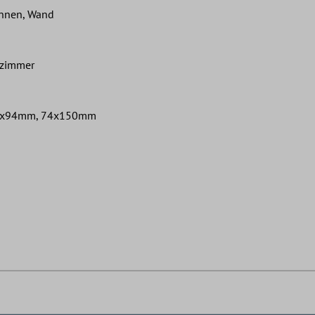
Innen, Wand
nzimmer
7x94mm, 74x150mm