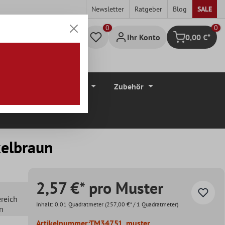
Newsletter
Ratgeber
Blog
SALE
0
Ihr Konto
0,00 €*
Warenkorb
düre
Bodenbeläge
Zubehör
kelbraun
2,57 €* pro Muster
ereich
Inhalt:
0.01 Quadratmeter
(257,00 €* / 1 Quadratmeter)
en
Artikelnummer:
TM34751_muster