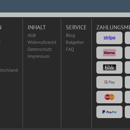
N
INHALT
SERVICE
ZAHLUNGSM
AGB
Blog
d
Widerrufsrecht
Ratgeber
Datenschutz
FAQ
Impressum
utschland