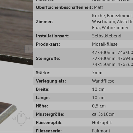
Oberflächenbeschaffenheit:
Matt
Küche
, Badezimmer
,
Zimmer:
Waschraum
, Abstel
Flur
, Wohnzimmer
Installationsart:
Selbstklebend
Produktart:
Mosaikfliese
47x300mm
, 74x3
Steingröße:
22x300mm
, 47x9
74x150mm
, 47x2
Stärke:
5mm
Verlegung als:
Wandfliese
Breite:
10 cm
Länge:
10 cm
Höhe:
0,5 cm
Mustergröße:
ca. 5x10cm
Fliesenoptik:
Holzoptik
Fliesenserie:
Fairmont