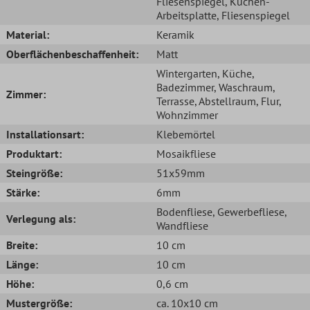
Fliesenspiegel
, Küchen-
Arbeitsplatte
, Fliesenspiegel
Material:
Keramik
Oberflächenbeschaffenheit:
Matt
Wintergarten
, Küche
,
Badezimmer
, Waschraum
,
Zimmer:
Terrasse
, Abstellraum
, Flur
,
Wohnzimmer
Installationsart:
Klebemörtel
Produktart:
Mosaikfliese
Steingröße:
51x59mm
Stärke:
6mm
Bodenfliese
, Gewerbefliese
,
Verlegung als:
Wandfliese
Breite:
10 cm
Länge:
10 cm
Höhe:
0,6 cm
Mustergröße:
ca. 10x10 cm