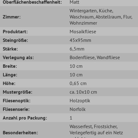
Oberflächenbeschaffenheit:
Matt
Wintergarten
, Küche
,
Zimmer:
Waschraum
, Abstellraum
, Flur
,
Wohnzimmer
Produktart:
Mosaikfliese
Steingröße:
45x95mm
Stärke:
6,5mm
Verlegung als:
Bodenfliese
, Wandfliese
Breite:
10 cm
Länge:
10 cm
Höhe:
0,65 cm
Mustergröße:
ca. 10x10 cm
Fliesenoptik:
Holzoptik
Fliesenserie:
Norfolk
Anzahl pro Packung:
1
Wasserfest
, Frostsicher
,
Besonderheiten:
Verlegefertig auf ein Netz