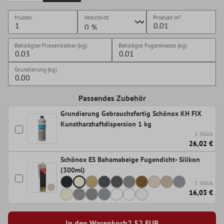
Muster
Verschnitt
Produkt
m²
Benötigter Fliesenkleber (kg)
Benötigte Fugenmasse (kg)
Grundierung (kg)
Passendes Zubehör
Grundierung Gebrauchsfertig Schönox KH FIX
Kunstharzhaftdispersion 1 kg
1 Stück
26,02 €
Schönox ES Bahamabeige Fugendicht- Silikon
(300ml)
1 Stück
16,03 €
In den Warenkorb
2,52
EUR