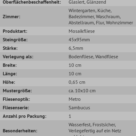
Oberflächenbeschaffenheit:
Glasiert
, Glänzend
Wintergarten
, Küche
,
Zimmer:
Badezimmer
, Waschraum
,
Abstellraum
, Flur
, Wohnzimmer
Produktart:
Mosaikfliese
Steingröße:
45x95mm
Stärke:
6,5mm
Verlegung als:
Bodenfliese
, Wandfliese
Breite:
10 cm
Länge:
10 cm
Höhe:
0,65 cm
Mustergröße:
ca. 10x10 cm
Fliesenoptik:
Metro
Fliesenserie:
Sambucus
Anzahl pro Packung:
1
Wasserfest
, Frostsicher
,
Besonderheiten:
Verlegefertig auf ein Netz