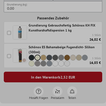
Grundierung (kg)
Passendes Zubehör
Grundierung Gebrauchsfertig Schönox KH FIX
Kunstharzhaftdispersion 1 kg
1 Stück
26,02 €
Schönox ES Bahamabeige Fugendicht- Silikon
(300ml)
1 Stück
16,03 €
In den Warenkorb
2,52
EUR
Mosafil Fragen
Preisalarm
Teilen