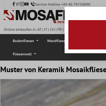
Service-Hotline +49 40 79750890
nhalt springen
Online einkaufen in:
AT
|
IT
|
CH
|
FR
|
DE
|
UK
|
CZ
|
SE
|
DK
|
BE
Bodenfliesen
Wandfliesen
Mosaikfliesen
Fliesenwelt
Muster von Keramik Mosaikfliese