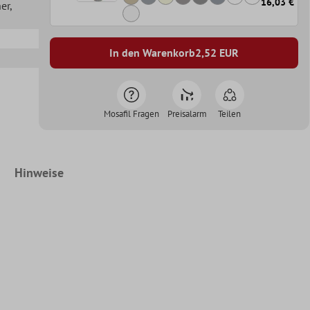
16,03 €
her
,
In den Warenkorb
2,52
EUR
Mosafil Fragen
Preisalarm
Teilen
Hinweise