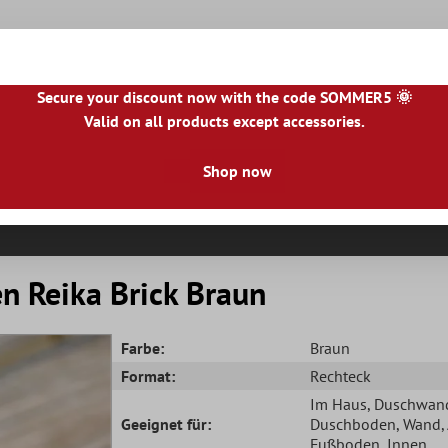
Secure your discount now with the code SOMMER5 🌞
Valid on all products except accessories.
|
NL
|
IE
|
ES
|
PL
|
PT
|
FI
|
GR
|
RO
|
NO
|
HU
|
BG
|
HR
|
LU
Shop now
Natursteinfliesen
Terrassenplatten
Fliesenbor
n Reika Brick Braun
Farbe:
Braun
Format:
Rechteck
Im Haus
, Duschwan
Geeignet für:
Duschboden
, Wand
Fußboden
, Innen