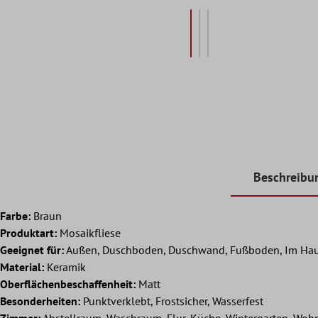
Beschreibu
Farbe:
Braun
Produktart:
Mosaikfliese
Geeignet für:
Außen, Duschboden, Duschwand, Fußboden, Im Hau
Material:
Keramik
Oberflächenbeschaffenheit:
Matt
Besonderheiten:
Punktverklebt, Frostsicher, Wasserfest
Zimmer:
Abstellraum, Waschraum, Flur, Küche, Wintergarten, Wo