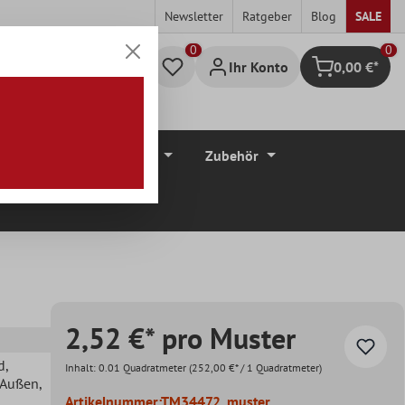
Newsletter
Ratgeber
Blog
SALE
0
Ihr Konto
0,00 €*
Warenkorb
düre
Bodenbeläge
Zubehör
2,52 €* pro Muster
d
,
Inhalt:
0.01 Quadratmeter
(252,00 €* / 1 Quadratmeter)
, Außen
,
Artikelnummer:
TM34472_muster