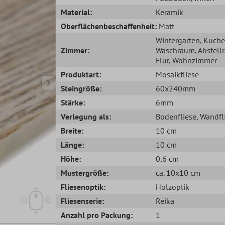
Material:
Keramik
Oberflächenbeschaffenheit:
Matt
Wintergarten
, Küche
Zimmer:
Waschraum
, Abstel
Flur
, Wohnzimmer
Produktart:
Mosaikfliese
Steingröße:
60x240mm
Stärke:
6mm
Verlegung als:
Bodenfliese
, Wandfl
Breite:
10 cm
Länge:
10 cm
Höhe:
0,6 cm
Mustergröße:
ca. 10x10 cm
Fliesenoptik:
Holzoptik
Fliesenserie:
Reika
Anzahl pro Packung:
1