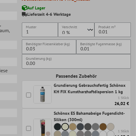
Auf Lager
Lieferzeit 4-6 Werktage
,
Muster
Verschnitt
Produkt
m²
lraum
,
Benötigter Fliesenkleber (kg)
Benötigte Fugenmasse (kg)
Grundierung (kg)
iese
Passendes Zubehör
Grundierung Gebrauchsfertig Schönox
KH FIX Kunstharzhaftdispersion 1 kg
1 Stück
26,02 €
Schönox ES Bahamabeige Fugendicht-
Silikon (300ml)
1 Stück