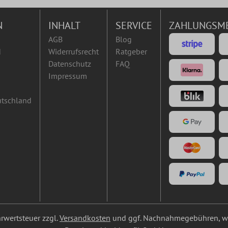
N
INHALT
SERVICE
ZAHLUNGSM
AGB
Blog
d
Widerrufsrecht
Ratgeber
Datenschutz
FAQ
Impressum
utschland
ehrwertsteuer zzgl.
Versandkosten
und ggf. Nachnahmegebühren, we