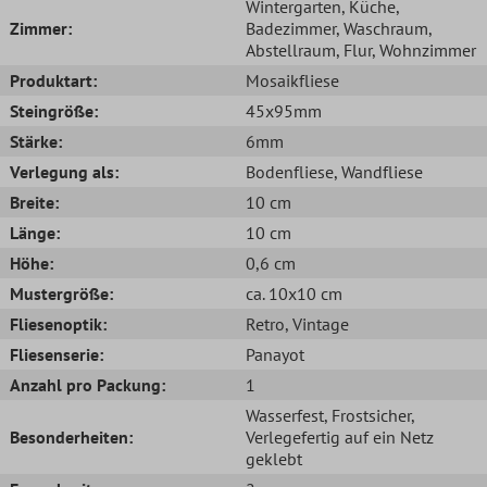
Wintergarten
, Küche
,
Zimmer:
Badezimmer
, Waschraum
,
Abstellraum
, Flur
, Wohnzimmer
Produktart:
Mosaikfliese
Steingröße:
45x95mm
Stärke:
6mm
Verlegung als:
Bodenfliese
, Wandfliese
Breite:
10 cm
Länge:
10 cm
Höhe:
0,6 cm
Mustergröße:
ca. 10x10 cm
Fliesenoptik:
Retro
, Vintage
Fliesenserie:
Panayot
Anzahl pro Packung:
1
Wasserfest
, Frostsicher
,
Besonderheiten:
Verlegefertig auf ein Netz
geklebt