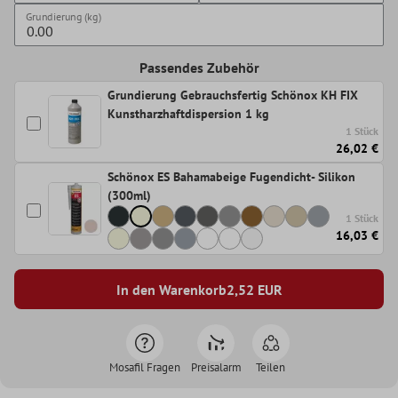
Grundierung (kg)
Passendes Zubehör
Grundierung Gebrauchsfertig Schönox KH FIX
Kunstharzhaftdispersion 1 kg
1 Stück
26,02 €
Schönox ES Bahamabeige Fugendicht- Silikon
(300ml)
1 Stück
16,03 €
In den Warenkorb
2,52
EUR
Mosafil Fragen
Preisalarm
Teilen