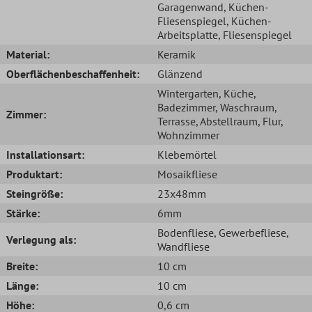
Garagenwand
, Küchen-
Fliesenspiegel
, Küchen-
Arbeitsplatte
, Fliesenspiegel
Material:
Keramik
Oberflächenbeschaffenheit:
Glänzend
Wintergarten
, Küche
,
Badezimmer
, Waschraum
,
Zimmer:
Terrasse
, Abstellraum
, Flur
,
Wohnzimmer
Installationsart:
Klebemörtel
Produktart:
Mosaikfliese
Steingröße:
23x48mm
Stärke:
6mm
Bodenfliese
, Gewerbefliese
,
Verlegung als:
Wandfliese
Breite:
10 cm
Länge:
10 cm
Höhe:
0,6 cm