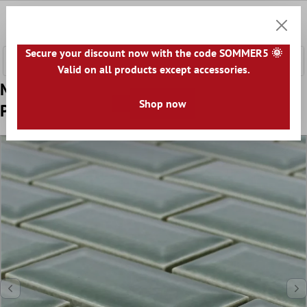
nhalt springen
0
Warenk
Secure your discount now with the code SOMMER5 🌞
Valid on all products except accessories.
Muster von Keramikmosaik Metro Facette
Shop now
Picton Petrol Glänzend