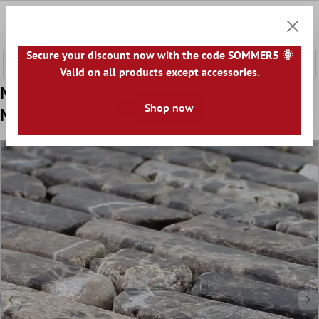
nhalt springen
0
Warenk
Secure your discount now with the code SOMMER5 🌞
Valid on all products except accessories.
Muster von Marmor Naturstein
Shop now
Mosaikfliesen Rocky Braun