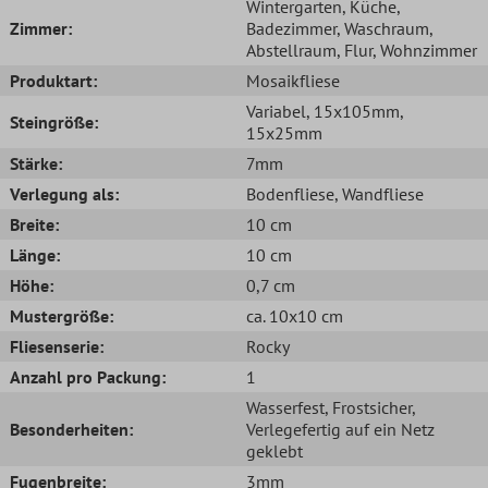
Wintergarten
, Küche
,
Zimmer:
Badezimmer
, Waschraum
,
Abstellraum
, Flur
, Wohnzimmer
Produktart:
Mosaikfliese
Variabel
, 15x105mm
,
Steingröße:
15x25mm
Stärke:
7mm
Verlegung als:
Bodenfliese
, Wandfliese
Breite:
10 cm
Länge:
10 cm
Höhe:
0,7 cm
Mustergröße:
ca. 10x10 cm
Fliesenserie:
Rocky
Anzahl pro Packung:
1
Wasserfest
, Frostsicher
,
Besonderheiten:
Verlegefertig auf ein Netz
geklebt
Fugenbreite:
3mm