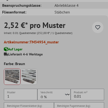
Beanspruchungsklasse:
Abriebklasse 4
Fliesenformat:
Stäbchen
2,52 €* pro Muster
Inhalt:
0.01 Quadratmeter
(252,00 €* / 1 Quadratmeter)
Artikelnummer:
TM34954_muster
Auf Lager
Lieferzeit 4-6 Werktage
Farbe: Braun
Muster
Verschnitt
Produkt
m²
Benötigter Fliesenkleber (kg)
Benötigte Fugenmasse (kg)