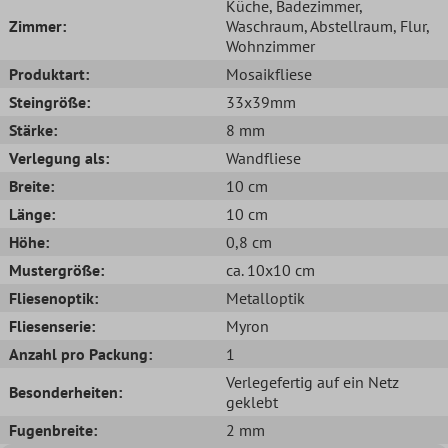
Küche
, Badezimmer
,
Zimmer:
Waschraum
, Abstellraum
, Flur
,
Wohnzimmer
Produktart:
Mosaikfliese
Steingröße:
33x39mm
Stärke:
8 mm
Verlegung als:
Wandfliese
Breite:
10 cm
Länge:
10 cm
Höhe:
0,8 cm
Mustergröße:
ca. 10x10 cm
Fliesenoptik:
Metalloptik
Fliesenserie:
Myron
Anzahl pro Packung:
1
Verlegefertig auf ein Netz
Besonderheiten:
geklebt
Fugenbreite:
2 mm