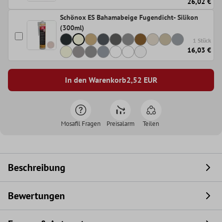
26,02 €
Schönox ES Bahamabeige Fugendicht- Silikon
(300ml)
1 Stück
16,03 €
In den Warenkorb
2,52
EUR
Mosafil Fragen
Preisalarm
Teilen
Beschreibung
Bewertungen