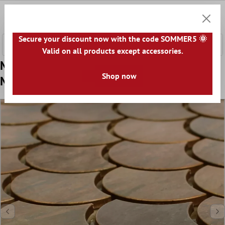
nhalt springen
0
Warenk
Secure your discount now with the code SOMMER5 🌞
Valid on all products except accessories.
Muster von Metall Kupfer Mosaikfliesen
Shop now
Myron Schuppenform