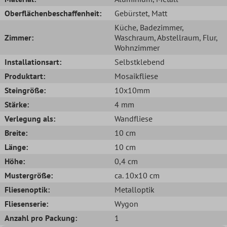
Oberflächenbeschaffenheit:
Gebürstet
, Matt
Küche
, Badezimmer
,
Zimmer:
Waschraum
, Abstellraum
, Flur
,
Wohnzimmer
Installationsart:
Selbstklebend
Produktart:
Mosaikfliese
Steingröße:
10x10mm
Stärke:
4 mm
Verlegung als:
Wandfliese
Breite:
10 cm
Länge:
10 cm
Höhe:
0,4 cm
Mustergröße:
ca. 10x10 cm
Fliesenoptik:
Metalloptik
Fliesenserie:
Wygon
Anzahl pro Packung:
1