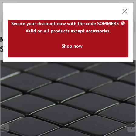
nhalt springen
0
Warenk
Secure your discount now with the code SOMMER5 🌞
Valid on all products except accessories.
Muster von Metall Mosaikfliesen Wygon
Shop now
Selbstklebend Schwarz 10mm