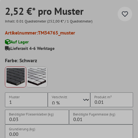
2,52 €* pro Muster
Inhalt:
0.01 Quadratmeter
(252,00 €* / 1 Quadratmeter)
Artikelnummer:
TM34765_muster
Auf Lager
Lieferzeit 4-6 Werktage
Farbe: Schwarz
Muster
Verschnitt
Produkt
m²
Benötigter Fliesenkleber (kg)
Benötigte Fugenmasse (kg)
Grundierung (kg)