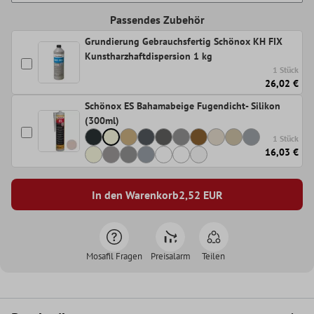
Passendes Zubehör
Grundierung Gebrauchsfertig Schönox KH FIX
Kunstharzhaftdispersion 1 kg
1 Stück
26,02 €
Schönox ES Bahamabeige Fugendicht- Silikon
(300ml)
1 Stück
16,03 €
In den Warenkorb
2,52
EUR
Mosafil Fragen
Preisalarm
Teilen