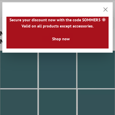
nhalt springen
0
Warenk
Secure your discount now with the code SOMMER5 🌞
Valid on all products except accessories.
Muster von Mosaikfliesen Adventure Grün
Shop now
Matt