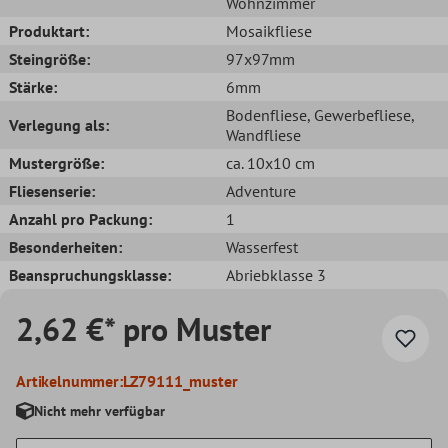
Wohnzimmer
Produktart:
Mosaikfliese
Steingröße:
97x97mm
Stärke:
6mm
Bodenfliese
, Gewerbefliese
,
Verlegung als:
Wandfliese
Mustergröße:
ca. 10x10 cm
Fliesenserie:
Adventure
Anzahl pro Packung:
1
Besonderheiten:
Wasserfest
Beanspruchungsklasse:
Abriebklasse 3
2,62 €* pro Muster
Artikelnummer:
LZ79111_muster
Nicht mehr verfügbar