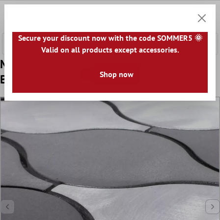
nhalt springen
0
Warenk
Secure your discount now with the code SOMMER5 🌞
Valid on all products except accessories.
Muster von Mosaikfliesen Aluminium
Shop now
Beverly Schwarz Silber