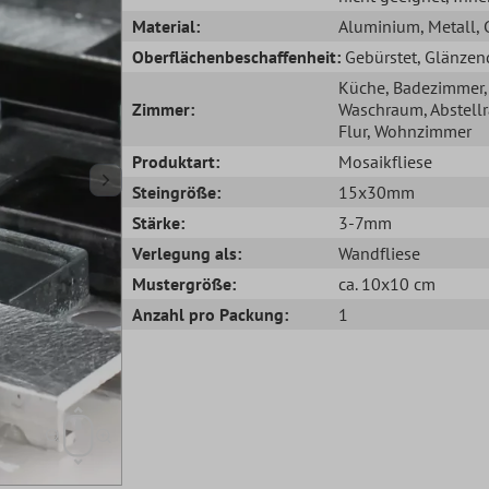
Material:
Aluminium
, Metall
,
Oberflächenbeschaffenheit:
Gebürstet
, Glänzen
Küche
, Badezimmer
,
Zimmer:
Waschraum
, Abstel
Flur
, Wohnzimmer
Produktart:
Mosaikfliese
Steingröße:
15x30mm
Stärke:
3-7mm
Verlegung als:
Wandfliese
Mustergröße:
ca. 10x10 cm
Anzahl pro Packung:
1