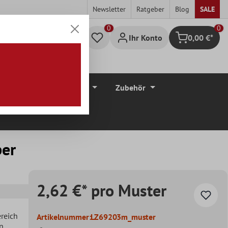
Newsletter
Ratgeber
Blog
SALE
0
Ihr Konto
0,00 €*
Warenkorb
düre
Bodenbeläge
Zubehör
ber
2,62 €* pro Muster
ereich
Artikelnummer:
LZ69203m_muster
en