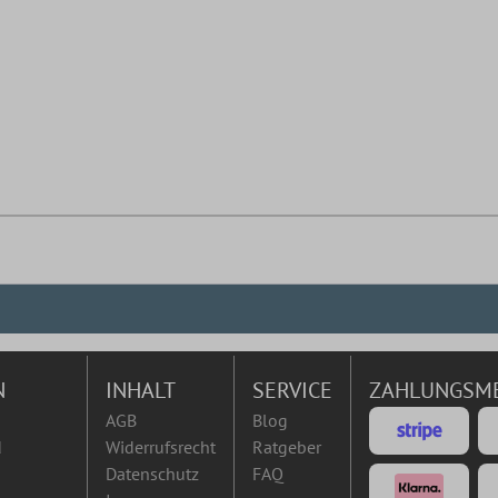
N
INHALT
SERVICE
ZAHLUNGSM
AGB
Blog
d
Widerrufsrecht
Ratgeber
Datenschutz
FAQ