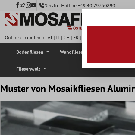
Service-Hotline +49 40 79750890
nhalt springen
Online einkaufen in:
AT
|
IT
|
CH
|
FR
|
DE
|
UK
|
CZ
|
SE
|
DK
|
BE
Bodenfliesen
Wandfliesen
Mosaikfliesen
Fliesenwelt
Muster von Mosaikfliesen Alumi